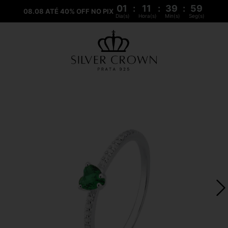
01
:
11
:
39
:
59
08.08 ATÉ 40% OFF NO PIX
Dia(s)
Hora(s)
Min(s)
Seg(s)