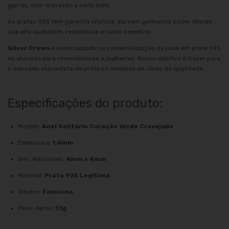
garras, com cravação a cada lado;
As pratas 925 tem garantia vitalícia, ela vem ganhando poder devido
sua alta qualidade, resistência e custo benefício.
Silver Crown
é especializada na comercialização de joias em prata 925
no atacado para revendedoras e joalherias. Nosso objetivo é trazer para
o mercado atacadista de prata os modelos de Jóias de qualidade.
Especificações do produto:
Modelo:
Anel Solitário Coração Verde Cravejado
Espessura:
1,4mm
Dim. Adicionaís:
4mm x 4mm
Material:
Prata 925 Legítima
Gênero:
Feminina
Peso: Aprox.
1,1g