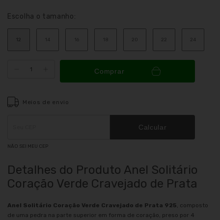
Escolha o tamanho:
12
14
16
18
20
22
24
Comprar
Meios de envio
Entregas para o CEP:
ALTERAR CEP
Calcular
NÃO SEI MEU CEP
Detalhes do Produto Anel Solitário
Coração Verde Cravejado de Prata
Anel Solitário Coração Verde Cravejado
de Prata 925
, composto
de uma pedra na parte superior em forma de coração, preso por 4