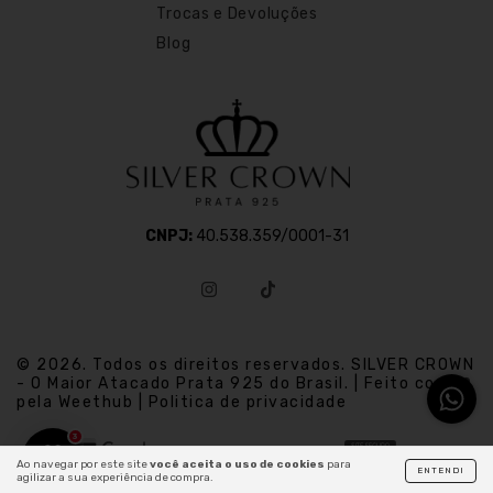
Trocas e Devoluções
Blog
CNPJ:
40.538.359/0001-31
© 2026. Todos os direitos reservados. SILVER CROWN
- O Maior Atacado Prata 925 do Brasil. | Feito com
pela Weethub | Politica de privacidade
3
Ao navegar por este site
você aceita o uso de cookies
para
ENTENDI
agilizar a sua experiência de compra.