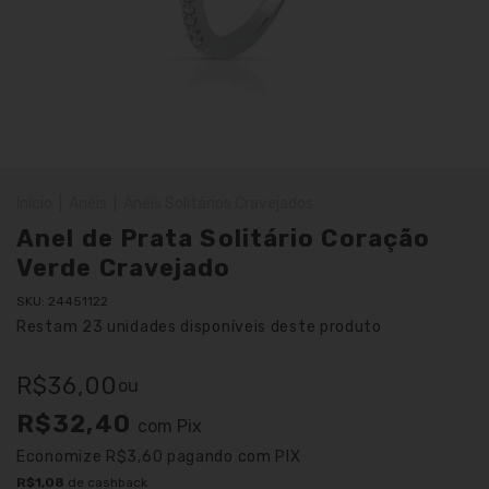
Início
|
Anéis
|
Anéis Solitários Cravejados
Anel de Prata Solitário Coração
Verde Cravejado
SKU:
24451122
Restam
23
unidades disponíveis deste produto
R$36,00
ou
R$32,40
com
Pix
Economize
R$3,60
pagando com PIX
R$1,08
de cashback