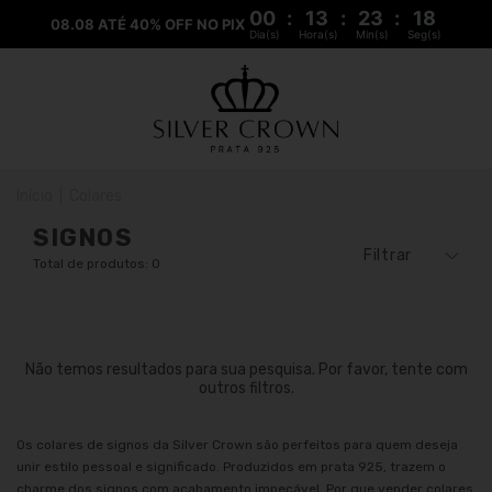
00
:
13
:
23
:
18
08.08 ATÉ 40% OFF NO PIX
Dia(s)
Hora(s)
Min(s)
Seg(s)
Início
|
Colares
SIGNOS
Filtrar
Total de produtos: 0
Não temos resultados para sua pesquisa. Por favor, tente com
outros filtros.
Os colares de signos da Silver Crown são perfeitos para quem deseja
unir estilo pessoal e significado. Produzidos em prata 925, trazem o
charme dos signos com acabamento impecável. Por que vender colares