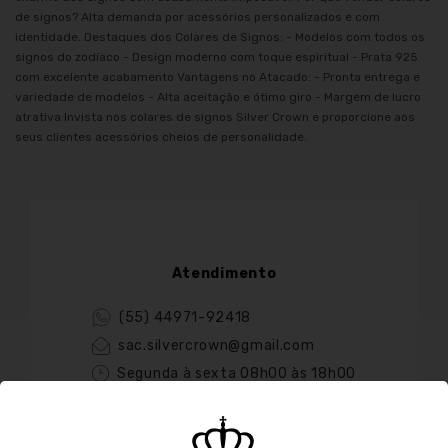
de signos? Alta demanda por acessórios personalizados e com
identidade. Destaques dos Colares de Signos: - Modelos com todos os
signos do zodíaco - Design moderno com toque espiritual - Prata 925
com excelente acabamento Vantagens no Atacado: - Pronta entrega e
variedade de modelos - Alta aceitação e ótimo giro - Margem de lucro
atrativa Invista nos colares de signos Silver Crown e proporcione aos
seus clientes acessórios cheios de personalidade.
Atendimento
(55) 44971-92418
sac.silvercrown@gmail.com
Segunda à sexta 08h00 às 18h00
Paranavai-PR