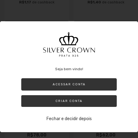
R$1,17
de cashback
R$1,40
de cashback
Comprar
Comprar
Seja bem vindo!
ACESSAR CONTA
CRIAR CONTA
Fechar e decidir depois
Bracelet de Prata
Pulseira de Prata
Redondo Fio 120
Infantil Alienígena
Regulável Liso
Ohana
R$78,00
R$62,00