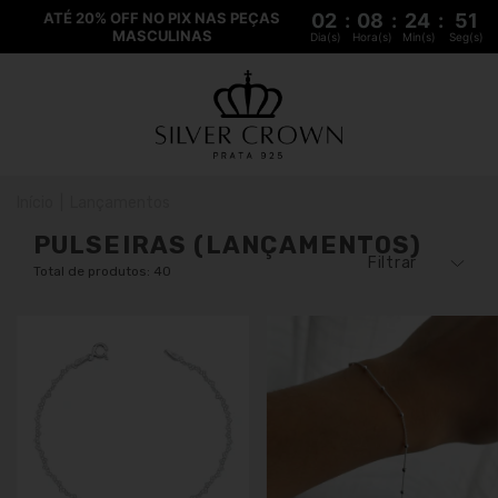
ATÉ 20% OFF NO PIX NAS PEÇAS
02
:
08
:
24
:
50
MASCULINAS
Dia(s)
Hora(s)
Min(s)
Seg(s)
Início
|
Lançamentos
PULSEIRAS (LANÇAMENTOS)
Filtrar
Total de produtos: 40