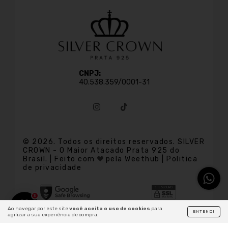
CNPJ:
40.538.359/0001-31
© 2026. Todos os direitos reservados. SILVER
CROWN
- O Maior Atacado Prata 925 do
Brasil. | Feito com
pela Weethub | Politica
de privacidade
3
Ao navegar por este site
você aceita o uso de cookies
para
ENTENDI
agilizar a sua experiência de compra.