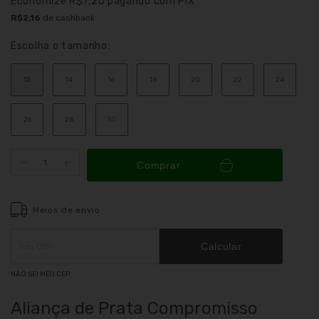
Economize
R$7,20
pagando com PIX
R$2,16
de cashback
Escolha o tamanho:
12
14
16
18
20
22
24
26
28
30
Comprar
Meios de envio
Entregas para o CEP:
ALTERAR CEP
Calcular
NÃO SEI MEU CEP
Aliança de Prata Compromisso