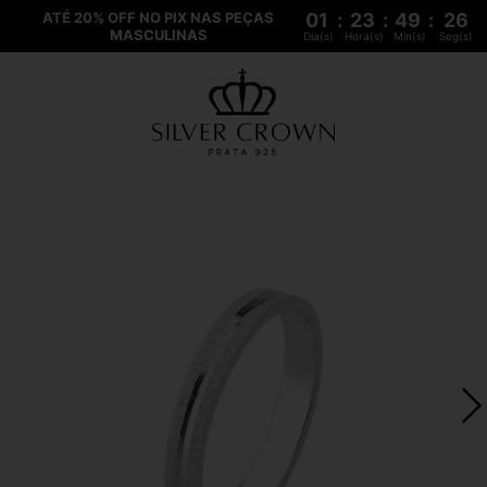
ATÉ 20% OFF NO PIX NAS PEÇAS
01
:
23
:
49
:
26
MASCULINAS
Dia(s)
Hora(s)
Min(s)
Seg(s)