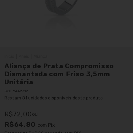
Início
|
Anéis
|
Aliança
Aliança de Prata Compromisso
Diamantada com Friso 3,5mm
Unitária
SKU:
2442312
Restam
81
unidades disponíveis deste produto
R$72,00
ou
R$64,80
com
Pix