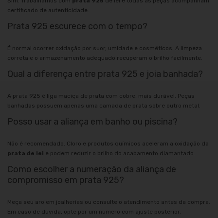
Sim. Trabalhamos com
prata 925
de lei e todas as peças acompanham
certificado de autenticidade.
Prata 925 escurece com o tempo?
É normal ocorrer oxidação por suor, umidade e cosméticos. A limpeza
correta e o armazenamento adequado recuperam o brilho facilmente.
Qual a diferença entre prata 925 e joia banhada?
A prata 925 é liga maciça de prata com cobre, mais durável. Peças
banhadas possuem apenas uma camada de prata sobre outro metal.
Posso usar a aliança em banho ou piscina?
Não é recomendado. Cloro e produtos químicos aceleram a oxidação da
prata de lei
e podem reduzir o brilho do acabamento diamantado.
Como escolher a numeração da aliança de
compromisso em prata 925?
Meça seu aro em joalherias ou consulte o atendimento antes da compra.
Em caso de dúvida, opte por um número com ajuste posterior.