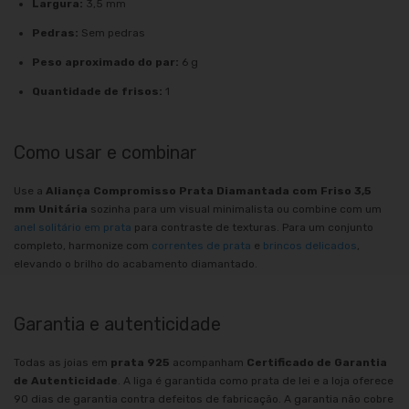
Largura:
3,5 mm
Pedras:
Sem pedras
Peso aproximado do par:
6 g
Quantidade de frisos:
1
Como usar e combinar
Use a
Aliança Compromisso Prata Diamantada com Friso 3,5
mm Unitária
sozinha para um visual minimalista ou combine com um
anel solitário em prata
para contraste de texturas. Para um conjunto
completo, harmonize com
correntes de prata
e
brincos delicados
,
elevando o brilho do acabamento diamantado.
Garantia e autenticidade
Todas as joias em
prata 925
acompanham
Certificado de Garantia
de Autenticidade
. A liga é garantida como prata de lei e a loja oferece
90 dias de garantia contra defeitos de fabricação. A garantia não cobre