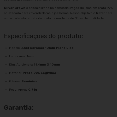
Silver Crown
é especializada na comercialização de joias em prata 925
no atacado para revendedoras e joalherias. Nosso objetivo é trazer para
o mercado atacadista de prata os modelos de Jóias de qualidade.
Especificações do produto:
Modelo:
Anel Coração 10mm Plano Liso
Espessura:
1mm
Dim. Adicionaís:
11,4mm X 10mm
Material:
Prata 925 Legítima
Gênero:
Feminina
Peso: Aprox.
0,71g
Garantia: