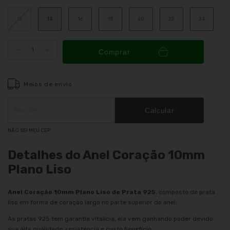
12
14
16
18
20
22
24
Comprar
Meios de envio
Entregas para o CEP:
ALTERAR CEP
Calcular
NÃO SEI MEU CEP
Detalhes do Anel Coração 10mm
Plano Liso
Anel Coração 10mm Plano Liso de Prata 925
, composto de prata
liso em forma de coração largo no parte superior do anel;
As pratas 925 tem garantia vitalícia, ela vem ganhando poder devido
sua alta qualidade, resistência e custo benefício.