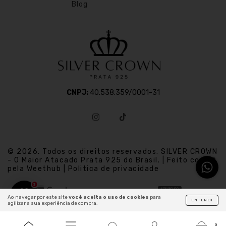
Blog
CNPJ:
40.538.359/0001-31
© 2026. Todos os direitos reservados. SILVER CROWN
- O Maior Atacado Prata 925 do Brasil. | Feito com
pela Weethub | Politica de privacidade
3
Ao navegar por este site
você aceita o uso de cookies
para
ENTENDI
agilizar a sua experiência de compra.
0