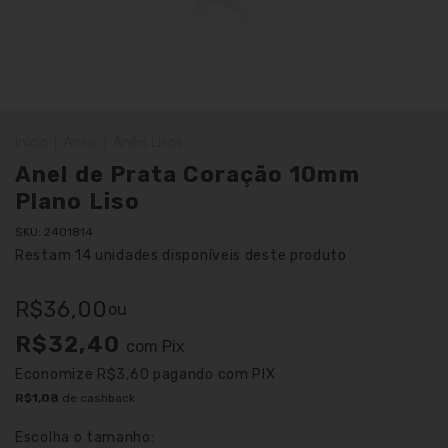
Início
|
Anéis
|
Anéis Lisos
Anel de Prata Coração 10mm
Plano Liso
SKU:
2401814
Restam
14
unidades disponíveis deste produto
R$36,00
ou
R$32,40
com
Pix
Economize
R$3,60
pagando com PIX
R$1,08
de cashback
Escolha o tamanho: