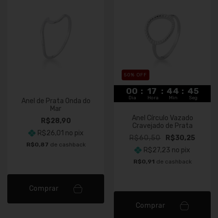
50
% OFF
00
:
17
:
44
:
45
Dia
Hora
Min
Seg
Anel de Prata Onda do
Mar
Anel Círculo Vazado
R$28,90
Cravejado de Prata
R$26,01
no pix
R$60,50
R$30,25
R$0,87
de cashback
R$27,23
no pix
R$0,91
de cashback
Comprar
Comprar