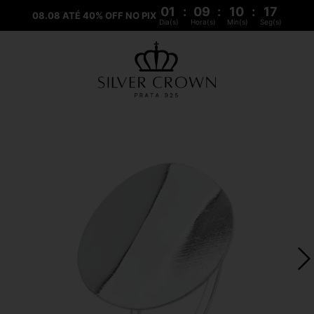
01
:
09
:
10
:
17
08.08 ATÉ 40% OFF NO PIX
Dia(s)
Hora(s)
Min(s)
Seg(s)