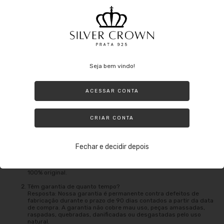
O que se evitar no dia a dia com a prata:
Evite usar a Prata ao fazer tarefas domésticas que possam envolver o
uso de produtos nocivos (principalmente alvejante) ou até mesmo nadar
em uma piscina com cloro. Lembre-se de que mesmo sendo prata ela
pode oxidar e além de perder o brilho ao entrar em contato com
produtos nocivos.
Seja bem vindo!
Outros agentes que podem danificar: tintas de cabelo, perfumes e até
ACESSAR CONTA
mesmo suor o qual oxida a peça e utilizar a jóia durante o banho.
CRIAR CONTA
Perguntas frequentes:
É prata legitima e original?
Fechar e decidir depois
Resposta: sim, trabalhamos com prata de Lei, nossos produtos
são originais e são acompanhados do certificado de garantia,
pode ser levado em qualquer joalheira que será comprovado ser
100% original.
Têm garantia de quanto tempo?
Resposta: Nossa garantia é permanente contra defeitos de
fabricação durante o prazo de 90 dias contados a partir da data
de compra. A garantia não cobre mau uso, peças amassadas,
raspadas, quebradas, danificadas ou desgastadas pelo uso
natural.