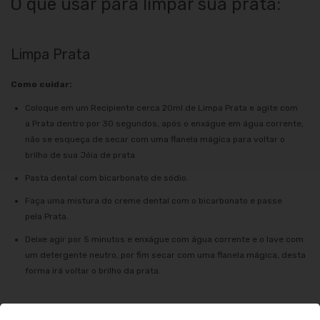
O que usar para limpar sua prata:
Limpa Prata
Como cuidar:
Coloque em um Recipiente cerca 20ml de Limpa Prata e agite com
a Prata dentro por 30 segundos, após o enxágue em água corrente,
não se esqueça de secar com uma flanela mágica para voltar o
brilho de sua Jóia de prata.
Pasta dental com bicarbonato de sódio.
Faça uma mistura do creme dental com o bicarbonato e passe
pela Prata.
Deixe agir por 5 minutos e enxágue com água corrente e o lave com
um detergente neutro, por fim secar com uma flanela mágica, desta
forma irá voltar o brilho da prata.