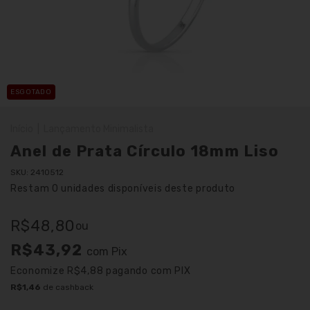
ESGOTADO
Início
|
Lançamento Minimalista
Anel de Prata Círculo 18mm Liso
SKU:
2410512
Restam
0
unidades disponíveis deste produto
R$48,80
ou
R$43,92
com
Pix
Economize
R$4,88
pagando com PIX
R$1,46
de cashback