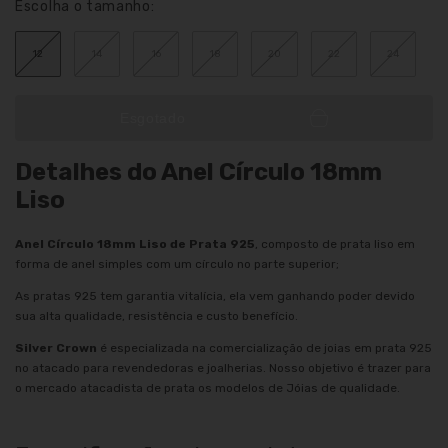
Escolha o tamanho:
12
14
16
18
20
22
24
Esgotado
Detalhes do Anel Círculo 18mm
Liso
Anel Círculo 18mm Liso de Prata 925
, composto de prata liso em
forma de anel simples com um círculo no parte superior;
As pratas 925 tem garantia vitalícia, ela vem ganhando poder devido
sua alta qualidade, resistência e custo benefício.
Silver Crown
é especializada na comercialização de joias em prata 925
no atacado para revendedoras e joalherias. Nosso objetivo é trazer para
o mercado atacadista de prata os modelos de Jóias de qualidade.