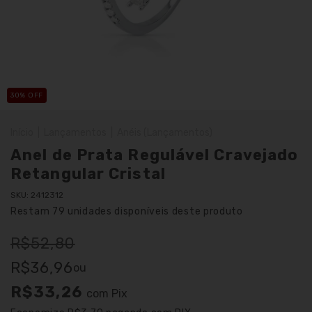
30
% OFF
Início
|
Lançamentos
|
Anéis (Lançamentos)
Anel de Prata Regulável Cravejado
Retangular Cristal
SKU:
2412312
Restam
79
unidades disponíveis deste produto
R$52,80
R$36,96
ou
R$33,26
com
Pix