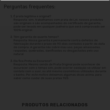
Perguntas frequentes:
É prata legitima e original?
Resposta: sim, trabalhamos com prata de Lei, nossos produtos
são originais e são acompanhados do certificado de garantia,
pode ser levado em qualquer joalheira que será comprovado ser
100% original.
Têm garantia de quanto tempo?
Resposta: Nossa garantia é permanente contra defeitos de
fabricação durante o prazo de 90 dias contados a partir da data
de compra. A garantia não cobre mau uso, peças amassadas,
raspadas, quebradas, danificadas ou desgastadas pelo uso
natural.
Ela fica Preta ou Escurece?
Resposta: Mesmo sendo de Prata Original pode acontecer de
escurecer com o tempo sim, pode ocorrer oxidação se utilizar em
contato com o suor, ou até mesmo cosméticos utilizados durante
o banho. Por este motivo deixamos algumas dicas acima, para
saber como cuidar de suas pratas 925.
PRODUTOS RELACIONADOS