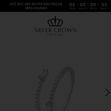
ATÉ 20% OFF NO PIX NAS PEÇAS
02
:
02
:
30
:
33
MASCULINAS
Dia(s)
Hora(s)
Min(s)
Seg(s)