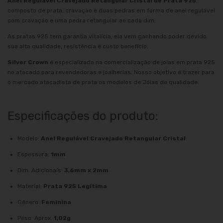
Anel Regulável Cravejado Retangular Cristal de Prata 925
,
composto de prata, cravação e duas pedras em forma de anel regulável
com cravação e uma pedra retangular ao cada dim;
As pratas 925 tem garantia vitalícia, ela vem ganhando poder devido
sua alta qualidade, resistência e custo benefício.
Silver Crown
é especializada na comercialização de joias em prata 925
no atacado para revendedoras e joalherias. Nosso objetivo é trazer para
o mercado atacadista de prata os modelos de Jóias de qualidade.
Especificações do produto:
Modelo:
Anel Regulável Cravejado Retangular Cristal
Espessura:
1mm
Dim. Adicionaís:
3,6mm x 2mm
Material:
Prata 925 Legítima
Gênero:
Feminina
Peso: Aprox.
1,02g