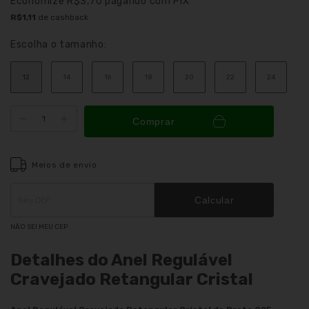
Economize
R$3,70
pagando com PIX
R$1,11
de cashback
Escolha o tamanho:
12
14
16
18
20
22
24
Comprar
Meios de envio
Entregas para o CEP:
ALTERAR CEP
Calcular
NÃO SEI MEU CEP
Detalhes do Anel Regulável
Cravejado Retangular Cristal