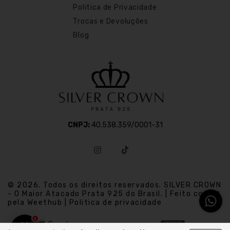
Politica de Privacidade
Trocas e Devoluções
Blog
CNPJ:
40.538.359/0001-31
© 2026. Todos os direitos reservados. SILVER CROWN
- O Maior Atacado Prata 925 do Brasil. | Feito com
pela Weethub | Politica de privacidade
3