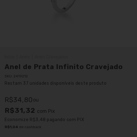
Início
|
Anéis
|
Anéis Cravejados
Anel de Prata Infinito Cravejado
SKU:
2419212
Restam
37
unidades disponíveis deste produto
R$34,80
ou
R$31,32
com
Pix
Economize
R$3,48
pagando com PIX
R$1,04
de cashback