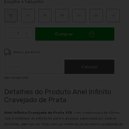
Escolha o tamanho:
12
14
16
18
20
22
24
Comprar
Meios de envio
Entregas para o CEP:
ALTERAR CEP
Calcular
NÃO SEI MEU CEP
Detalhes do Produto Anel Infinito
Cravejado de Prata
Anel Infinito Cravejado de Prata 925
, com a espessura de 1,2mm,
tem 3 simbolos do infinito no centro da peça, separados por pedras
zircônias, além de ser feito com um material de excelente qualidade de