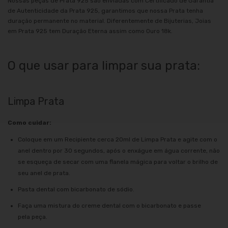
Nossas peças de Prata 925 são enviadas com Certificado de Garantia
de Autenticidade da Prata 925, garantimos que nossa Prata tenha
duração permanente no material. Diferentemente de Bijuterias, Joias
em Prata 925 tem Duração Eterna assim como Ouro 18k.
O que usar para limpar sua prata:
Limpa Prata
Como cuidar:
Coloque em um Recipiente cerca 20ml de Limpa Prata e agite com o
anel dentro por 30 segundos, após o enxágue em água corrente, não
se esqueça de secar com uma flanela mágica para voltar o brilho de
seu anel de prata.
Pasta dental com bicarbonato de sódio.
Faça uma mistura do creme dental com o bicarbonato e passe
pela peça.