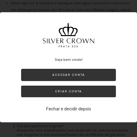
Deixe agir por 5 minutos e enxágue com água corrente e o lave com
um detergente neutro, por fim secar com uma flanela mágica, desta
forma irá voltar o brilho da prata.
O que se evitar no dia a dia com a prata:
Evite usar a Prata ao fazer tarefas domésticas que possam envolver o
Seja bem vindo!
uso de produtos nocivos (principalmente alvejante) ou até mesmo nadar
em uma piscina com cloro. Lembre-se de que mesmo sendo prata ela
pode oxidar e além de perder o brilho ao entrar em contato com
ACESSAR CONTA
produtos nocivos.
Outros agentes que podem danificar: tintas de cabelo, perfumes e até
CRIAR CONTA
mesmo suor o qual oxida a peça e utilizar a jóia durante o banho.
Fechar e decidir depois
Perguntas frequentes:
É prata legitima e original?
Resposta: sim, trabalhamos com prata de Lei, nossos produtos
são originais e são acompanhados do certificado de garantia,