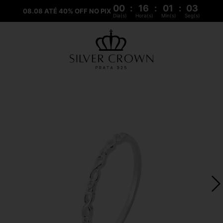
00
:
16
:
01
:
03
08.08 ATÉ 40% OFF NO PIX
Dia(s)
Hora(s)
Min(s)
Seg(s)