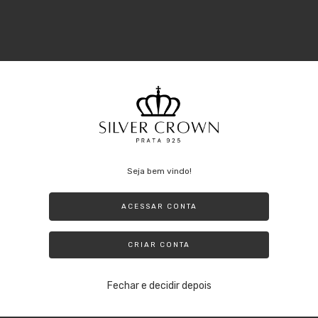
o Azul Claro
Seja bem vindo!
ACESSAR CONTA
CRIAR CONTA
de Garantia de Autenticidade da Prata 925, garantimos que nossa
ente de Bijuterias, Joias em Prata 925 tem Duração Eterna assim
Fechar e decidir depois