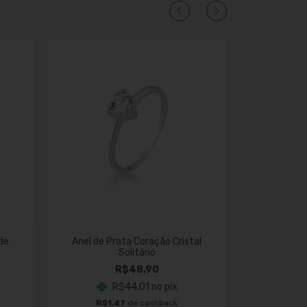
 de
Anel de Prata Coração Cristal
Solitário
Anel Solit
R$48,90
R$44,01
no pix
R$1,47
de cashback