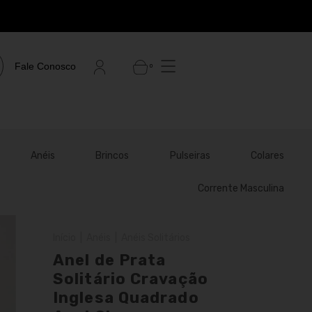
Fale Conosco
0
Anéis
Brincos
Pulseiras
Colares
Corrente Masculina
Início
|
Anéis
|
Anéis Solitários
Anel de Prata
Solitário Cravação
Inglesa Quadrado