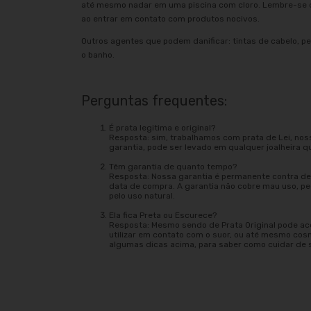
até mesmo nadar em uma piscina com cloro. Lembre-se d
ao entrar em contato com produtos nocivos.
Outros agentes que podem danificar: tintas de cabelo, pe
o banho.
Perguntas frequentes:
É prata legitima e original?
Resposta: sim, trabalhamos com prata de Lei, nos
garantia, pode ser levado em qualquer joalheira q
Têm garantia de quanto tempo?
Resposta: Nossa garantia é permanente contra def
data de compra. A garantia não cobre mau uso, 
pelo uso natural.
Ela fica Preta ou Escurece?
Resposta: Mesmo sendo de Prata Original pode ac
utilizar em contato com o suor, ou até mesmo cos
algumas dicas acima, para saber como cuidar de 