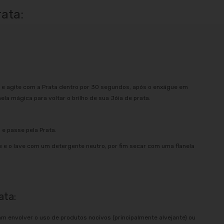
rata:
 e agite com a Prata dentro por 30 segundos, após o enxágue em
la mágica para voltar o brilho de sua Jóia de prata.
e passe pela Prata.
e e o lave com um detergente neutro, por fim secar com uma flanela
ata:
am envolver o uso de produtos nocivos (principalmente alvejante) ou