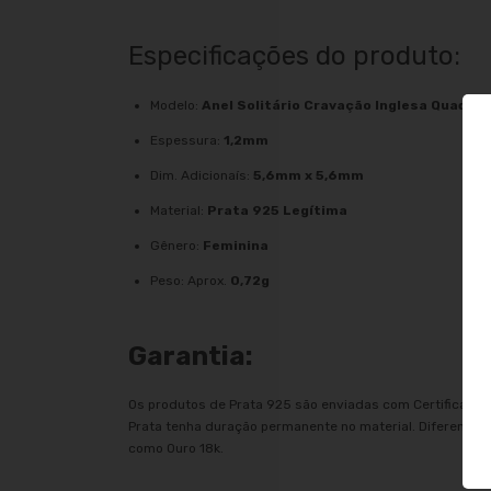
Especificações do produto:
Modelo:
Anel Solitário Cravação Inglesa Quadrad
Espessura:
1,2mm
Dim. Adicionaís:
5,6mm x 5,6mm
Material:
Prata 925 Legítima
Gênero:
Feminina
Peso: Aprox.
0,72g
Garantia:
Os produtos de Prata 925 são enviadas com Certificado 
Prata tenha duração permanente no material. Diferentem
como Ouro 18k.