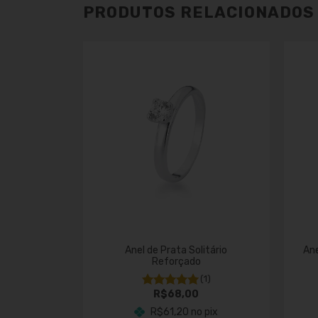
PRODUTOS RELACIONADOS
tário com
Anel de Prata Solitário
Ane
ia
Reforçado
(1)
(1)
R$68,00
o pix
R$61,20
no pix