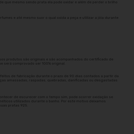
e que mesmo sendo prata ela pode oxidar e além de perder o brilho
rfumes e até mesmo suor o qual oxida a peça e utilizar a jóia durante
sos produtos são originais e são acompanhados do certificado de
ue será comprovado ser 100% original.
eitos de fabricação durante o prazo de 90 dias contados a partir da
peças amassadas, raspadas, quebradas, danificadas ou desgastadas
ontecer de escurecer com o tempo sim, pode ocorrer oxidação se
méticos utilizados durante o banho. Por este motivo deixamos
suas pratas 925.