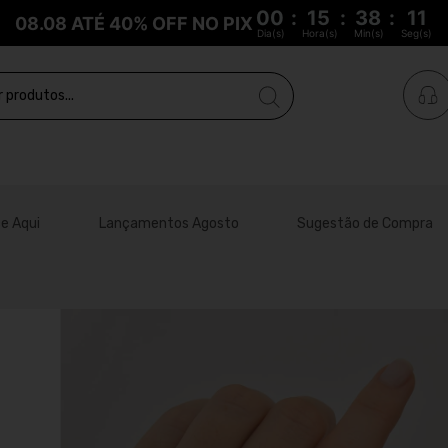
00
:
15
:
38
:
10
08.08 ATÉ 40% OFF NO PIX
Dia(s)
Hora(s)
Min(s)
Seg(s)
e Aqui
Lançamentos Agosto
Sugestão de Compra