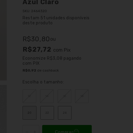
Azul Claro
SKU:
2464320
Restam
51
unidades disponíveis
deste produto
R$30,80
ou
R$27,72
com
Pix
Economize
R$3,08
pagando
com PIX
R$0,92
de cashback
Escolha o tamanho:
12
14
16
18
20
22
24
Comprar