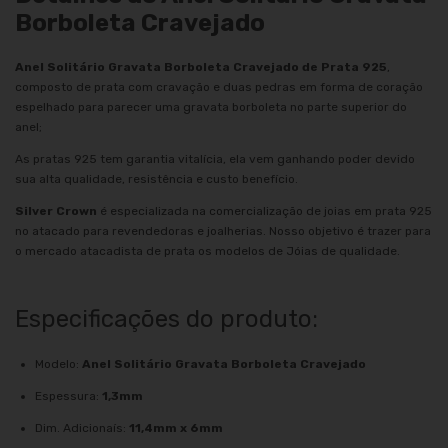
Borboleta Cravejado
Anel Solitário Gravata Borboleta Cravejado de Prata 925
,
composto de prata com cravação e duas pedras em forma de coração
espelhado para parecer uma gravata borboleta no parte superior do
anel;
As pratas 925 tem garantia vitalícia, ela vem ganhando poder devido
sua alta qualidade, resistência e custo benefício.
Silver Crown
é especializada na comercialização de joias em prata 925
no atacado para revendedoras e joalherias. Nosso objetivo é trazer para
o mercado atacadista de prata os modelos de Jóias de qualidade.
Especificações do produto:
Modelo:
Anel Solitário Gravata Borboleta Cravejado
Espessura:
1,3mm
Dim. Adicionaís:
11,4mm x 6mm