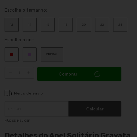
Escolha o tamanho:
12
14
16
18
20
22
24
Escolha a cor:
CRISTAL
Comprar
Meios de envio
Entregas para o CEP:
ALTERAR CEP
Calcular
NÃO SEI MEU CEP
Detalhes do Anel Solitário Gravata