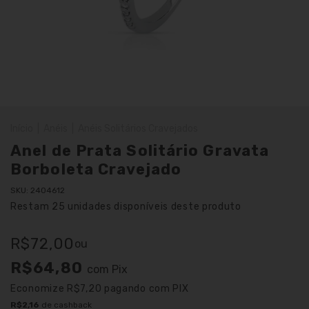
Início
|
Anéis
|
Anéis Solitários Cravejados
Anel de Prata Solitário Gravata
Borboleta Cravejado
SKU:
2404612
Restam
25
unidades disponíveis deste produto
R$72,00
ou
R$64,80
com
Pix
Economize
R$7,20
pagando com PIX
R$2,16
de cashback