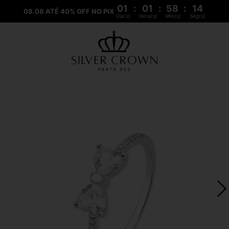
01
:
01
:
58
:
14
08.08 ATÉ 40% OFF NO PIX
Dia(s)
Hora(s)
Min(s)
Seg(s)