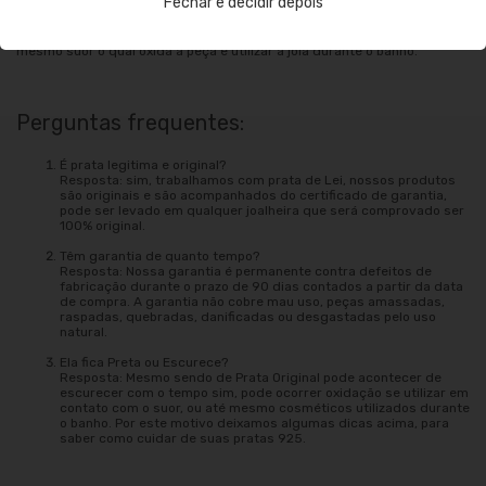
Fechar e decidir depois
Outros agentes que podem danificar: tintas de cabelo, perfumes e até
mesmo suor o qual oxida a peça e utilizar a jóia durante o banho.
Perguntas frequentes:
É prata legitima e original?
Resposta: sim, trabalhamos com prata de Lei, nossos produtos
são originais e são acompanhados do certificado de garantia,
pode ser levado em qualquer joalheira que será comprovado ser
100% original.
Têm garantia de quanto tempo?
Resposta: Nossa garantia é permanente contra defeitos de
fabricação durante o prazo de 90 dias contados a partir da data
de compra. A garantia não cobre mau uso, peças amassadas,
raspadas, quebradas, danificadas ou desgastadas pelo uso
natural.
Ela fica Preta ou Escurece?
Resposta: Mesmo sendo de Prata Original pode acontecer de
escurecer com o tempo sim, pode ocorrer oxidação se utilizar em
contato com o suor, ou até mesmo cosméticos utilizados durante
o banho. Por este motivo deixamos algumas dicas acima, para
saber como cuidar de suas pratas 925.