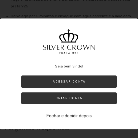
prata 925.
Deixe agir por 5 minutos e enxágue com água corrente e o lave com
um detergente neutro, por fim secar com uma flanela mágica, desta
forma irá voltar o brilho da prata.
O que se evitar no dia a dia com a prata:
Seja bem vindo!
Evite usar a Prata ao fazer tarefas domésticas que possam envolver o
uso de produtos nocivos (principalmente alvejante) ou até mesmo nadar
em uma piscina com cloro. Lembre-se de que mesmo sendo prata ela
ACESSAR CONTA
pode oxidar e além de perder o brilho ao entrar em contato com
produtos nocivos.
CRIAR CONTA
Outros agentes que podem danificar: tintas de cabelo, perfumes e até
mesmo suor o qual oxida a peça e utilizar a jóia durante o banho.
Fechar e decidir depois
Perguntas frequentes: