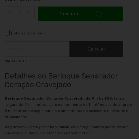
Comprar
Meios de envio
Entregas para o CEP:
ALTERAR CEP
Calcular
NÃO SEI MEU CEP
Detalhes do Berloque Separador
Coração Cravejado
Berloque Separador Coração Cravejado de Prata 925
, tem a
largura de 11 milimetros, com comprimento de 11 milímetros de altura e
8 milimetros de espessura, e é um material de excelente qualidade e
durabilidade.
As pratas 925 tem garantia vitalícia, ela vem ganhando poder devido
sua alta qualidade, resistência e custo benefício.