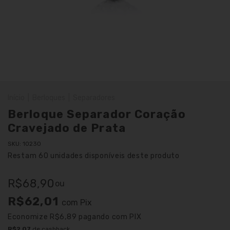
Início
|
Berloques
|
Separadores
Berloque Separador Coração
Cravejado de Prata
SKU:
10230
Restam
60
unidades disponíveis deste produto
R$68,90
ou
R$62,01
com
Pix
Economize
R$6,89
pagando com PIX
R$2,07
de cashback