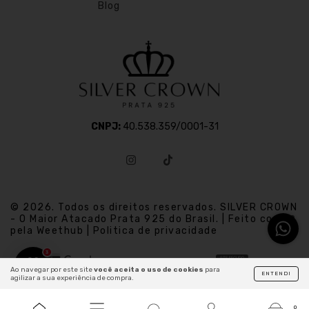
Blog
CNPJ:
40.538.359/0001-31
© 2026. Todos os direitos reservados. SILVER CROWN
- O Maior Atacado Prata 925 do Brasil. | Feito com
pela Weethub | Politica de privacidade
3
Ao navegar por este site
você aceita o uso de cookies
para
ENTENDI
agilizar a sua experiência de compra.
0