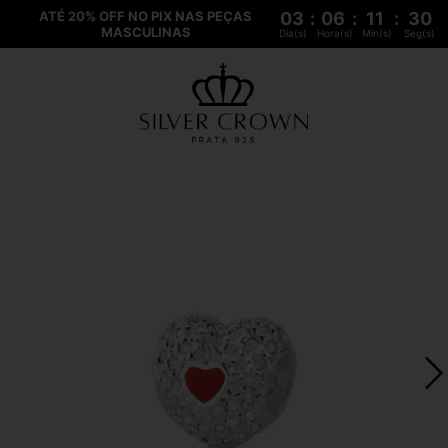
ATÉ 20% OFF NO PIX NAS PEÇAS
03
:
06
:
11
:
29
MASCULINAS
Dia(s)
Hora(s)
Min(s)
Seg(s)