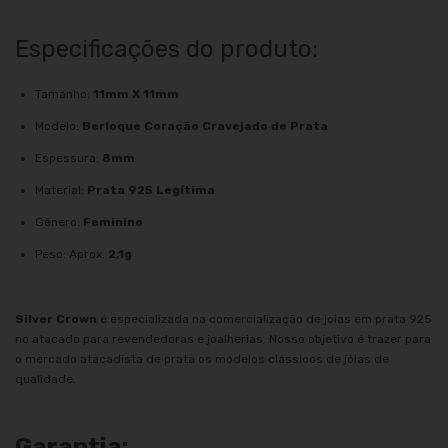
Especificações do produto:
Tamanho:
11mm X 11mm
Modelo:
Berloque Coração Cravejado de Prata
Espessura:
8mm
Material:
Prata 925 Legítima
Gênero:
Feminino
Peso: Aprox.
2,1g
Silver Crown
é especializada na comercialização de joias em prata 925
no atacado para revendedoras e joalherias. Nosso objetivo é trazer para
o mercado atacadista de prata os modelos clássicos de jóias de
qualidade.
Garantia: