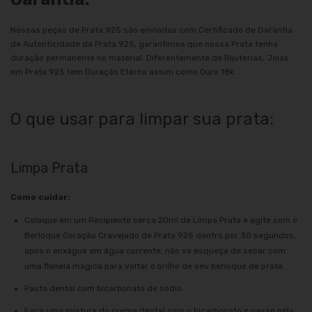
Nossas peças de Prata 925 são enviadas com Certificado de Garantia
de Autenticidade da Prata 925, garantimos que nossa Prata tenha
duração permanente no material. Diferentemente de Bijuterias, Joias
em Prata 925 tem Duração Eterna assim como Ouro 18k.
O que usar para limpar sua prata:
Limpa Prata
Como cuidar:
Coloque em um Recipiente cerca 20ml de Limpa Prata e agite com o
Berloque Coração Cravejado de Prata 925 dentro por 30 segundos,
após o enxágue em água corrente, não se esqueça de secar com
uma flanela mágica para voltar o brilho de seu berloque de prata.
Pasta dental com bicarbonato de sódio
Faça uma mistura do creme dental com o bicarbonato e passe pela