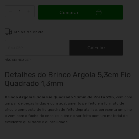
Comprar
Meios de envio
Entregas para o CEP:
ALTERAR CEP
Calcular
NÃO SEI MEU CEP
Detalhes do Brinco Argola 5,3cm Fio
Quadrado 1,3mm
Brinco Argola 5,3cm Fio Quadrado 1,3mm de Prata 925
, vem com
um par de peças lindas e com acabamento perfeito em formato de
círculo composto de fio quadrado feito deprata lisa, apresenta um pino
e vem com o fecho de encaixe, além de ser feito com um material de
excelente qualidade e durabilidade.