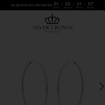
01
:
20
:
31
:
57
08.08 ATÉ 40% OFF NO PIX
Dia(s)
Hora(s)
Min(s)
Seg(s)