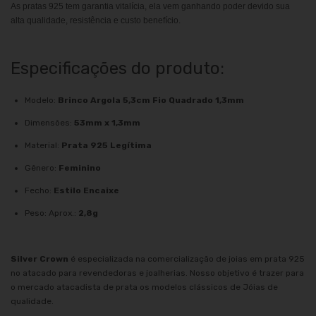
As pratas 925 tem garantia vitalícia, ela vem ganhando poder devido sua
alta qualidade, resistência e custo benefício.
Especificações do produto:
Modelo:
Brinco Argola 5,3cm Fio Quadrado 1,3mm
Dimensões:
53mm x 1,3mm
Material:
Prata 925 Legítima
Gênero:
Feminino
Fecho:
Estilo Encaixe
Peso: Aprox.:
2,8g
Silver Crown
é especializada na comercialização de joias em prata 925
no atacado para revendedoras e joalherias. Nosso objetivo é trazer para
o mercado atacadista de prata os modelos clássicos de Jóias de
qualidade.