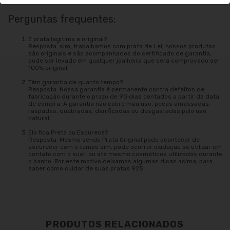
Perguntas frequentes:
É prata legitima e original?
Resposta: sim, trabalhamos com prata de Lei, nossos produtos
são originais e são acompanhados do certificado de garantia,
pode ser levado em qualquer joalheira que será comprovado ser
100% original.
Têm garantia de quanto tempo?
Resposta: Nossa garantia é permanente contra defeitos de
fabricação durante o prazo de 90 dias contados a partir da data
de compra. A garantia não cobre mau uso, peças amassadas,
raspadas, quebradas, danificadas ou desgastadas pelo uso
natural.
Ela fica Preta ou Escurece?
Resposta: Mesmo sendo Prata Original pode acontecer de
escurecer com o tempo sim, pode ocorrer oxidação se utilizar em
contato com o suor, ou até mesmo cosméticos utilizados durante
o banho. Por este motivo deixamos algumas dicas acima, para
saber como cuidar de suas pratas 925.
PRODUTOS RELACIONADOS