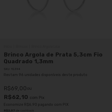
Início
|
Brincos
|
Brinco Argola Lisa
Brinco Argola de Prata 5,3cm Fio
Quadrado 1,3mm
SKU:
15394
Restam
96
unidades disponíveis deste produto
R$69,00
ou
R$62,10
com
Pix
Economize
R$6,90
pagando com PIX
R$2,07
de cashback