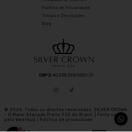
Politica de Privacidade
Trocas e Devoluções
Blog
CNPJ:
40.538.359/0001-31
© 2026. Todos os direitos reservados. SILVER CROWN
- O Maior Atacado Prata 925 do Brasil. | Feito com
pela Weethub | Politica de privacidade
3