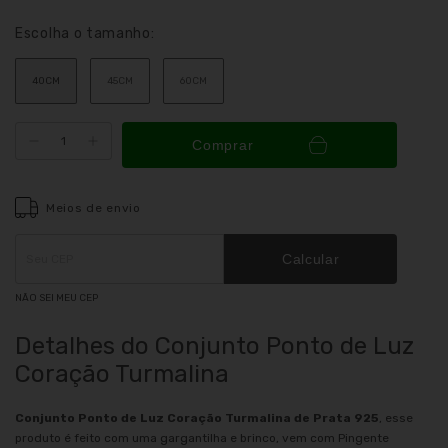
Escolha o tamanho:
40CM
45CM
60CM
Comprar
Meios de envio
Entregas para o CEP:
ALTERAR CEP
Calcular
NÃO SEI MEU CEP
Detalhes do Conjunto Ponto de Luz
Coração Turmalina
Conjunto Ponto de Luz Coração Turmalina de Prata 925
, esse
produto é feito com uma gargantilha e brinco, vem com Pingente