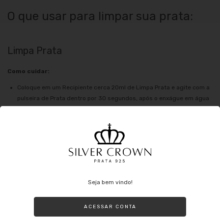
O que usar para limpar sua prata:
Limpa Prata
Como cuidar:
Coloque em um Recipiente cerca 20ml de Limpa Prata e agite com a
pulseira de Prata dentro por 30 segundos, após o enxágue em água
corrente, não se esqueça de secar com uma flanela mágica para
voltar o brilho de sua pulseira de prata.
Pasta dental com bicarbonato de sódio
Faça uma mistura do creme dental com o bicarbonato e passe pela
peça.
Deixe agir por 5 minutos e enxágue com água corrente e o lave com
Seja bem vindo!
um detergente neutro, por fim secar com uma flanela mágica, desta
forma irá voltar o brilho da prata.
ACESSAR CONTA