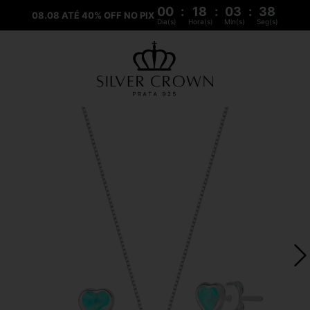
00
:
18
:
03
:
38
08.08 ATÉ 40% OFF NO PIX
Dia(s)
Hora(s)
Min(s)
Seg(s)