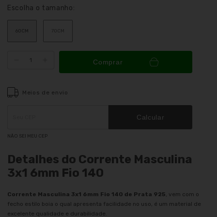
Escolha o tamanho:
60CM
70CM
Comprar
Meios de envio
Entregas para o CEP:
ALTERAR CEP
Calcular
NÃO SEI MEU CEP
Detalhes do Corrente Masculina
3x1 6mm Fio 140
Corrente Masculina 3x1 6mm Fio 140 de Prata 925
, vem com o
fecho estilo boia o qual apresenta facilidade no uso, é um material de
excelente qualidade e durabilidade.