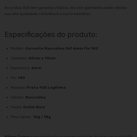
As pratas 925 tem garantia vitalícia, ela vem ganhando poder devido
sua alta qualidade, resistência e custo benefício.
Especificações do produto:
Modelo:
Corrente Masculina 3x1 6mm Fio 140
Tamanho:
60cm e 70cm
Espessura:
6mm
Fio:
140
Material:
Prata 925 Legítima
Gênero:
Masculina
Fecho:
Estilo Boia
Peso Aprox.:
16g / 18g
Silver Crown
é especializada na comercialização de joias em prata 925