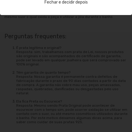
contato com produtos nocivos.
Fechar e decidir depois
Outros agentes que podem danificar: tintas de cabelo, perfumes e até
mesmo suor o qual oxida a peça e utilizar a jóia durante o banho.
Perguntas frequentes:
É prata legitima e original?
Resposta: sim, trabalhamos com prata de Lei, nossos produtos
são originais e são acompanhados do certificado de garantia,
pode ser levado em qualquer joalheira que será comprovado ser
100% original.
Têm garantia de quanto tempo?
Resposta: Nossa garantia é permanente contra defeitos de
fabricação durante o prazo de 90 dias contados a partir da data
de compra. A garantia não cobre mau uso, peças amassadas,
raspadas, quebradas, danificadas ou desgastadas pelo uso
natural.
Ela fica Preta ou Escurece?
Resposta: Mesmo sendo Prata Original pode acontecer de
escurecer com o tempo sim, pode ocorrer oxidação se utilizar em
contato com o suor, ou até mesmo cosméticos utilizados durante
o banho. Por este motivo deixamos algumas dicas acima, para
saber como cuidar de suas pratas 925.