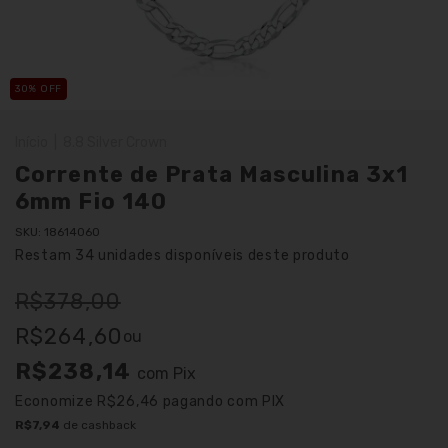
30
% OFF
Início
|
8.8 Silver Crown
Corrente de Prata Masculina 3x1
6mm Fio 140
SKU:
18614060
Restam
34
unidades disponíveis deste produto
R$378,00
R$264,60
ou
R$238,14
com
Pix
Economize
R$26,46
pagando com PIX
R$7,94
de cashback