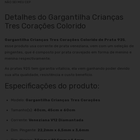
NÃO SEI MEU CEP
Detalhes do Gargantilha Crianças
Tres Corações Colorido
Gargantilha Crianças Tres Corações Colorido de Prata 925
,
esse produto usa corrente de prata veneziana, vem com um seleção de
pingentes, que é composto por prata cravejado em forma de menino e
menina respectivamente;
As pratas 925 tem garantia vitalícia, ela vem ganhando poder devido
sua alta qualidade, resistência e custo benefício.
Especificações do produto:
Modelo:
Gargantilha Crianças Tres Corações
Tamanho(s):
40cm, 45cm e 60cm
Corrente:
Veneziana V12 Diamantada
Dim. Pingente:
22,2mm x 6,5mm x 3,6mm
Dim. Menino:
7,5mm x 10,5mm x 1,4mm