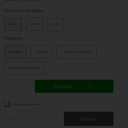
Escolha o tamanho:
40CM
45CM
60CM
Pingente
MENINOS
MENINAS
2 MENINOS, 1 MENINAS
1 MENINOS, 2 MENINAS
Comprar
Meios de envio
Entregas para o CEP:
ALTERAR CEP
Calcular