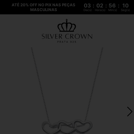
ATÉ 20% OFF NO PIX NAS PEÇAS
03
:
02
:
56
:
09
MASCULINAS
Dia(s)
Hora(s)
Min(s)
Seg(s)