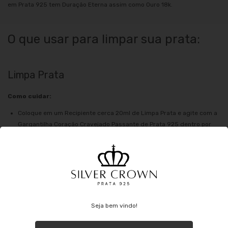
em Prata 925 tem Duração Eterna assim como Ouro 18k.
O que usar para limpar sua prata:
Limpa Prata
Como cuidar:
Coloque em um Recipiente cerca 20ml de Limpa Prata e agite com a
Gargantilha Coração Cravejado Passante de Prata 925 dentro por
30 segundos, após o enxágue em água corrente, não se esqueça de
secar com uma flanela mágica para voltar o brilho de seu brinco de
prata.
Pasta dental com bicarbonato de sódio
Faça uma mistura do creme dental com o bicarbonato e passe pela
peça.
Seja bem vindo!
Deixe agir por 5 minutos e enxágue com água corrente e o lave com