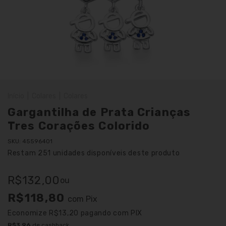
Início
|
Colares
|
Colares
Gargantilha de Prata Crianças
Tres Corações Colorido
SKU:
45596401
Restam
251
unidades disponíveis deste produto
R$132,00
ou
R$118,80
com
Pix
Economize
R$13,20
pagando com PIX
R$3,96
de cashback