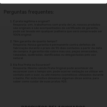
Perguntas frequentes:
É prata legitima e original?
Resposta: sim, trabalhamos com prata de Lei, nossos produtos
são originais e são acompanhados do certificado de garantia,
pode ser levado em qualquer joalheira que será comprovado ser
100% original.
Têm garantia de quanto tempo?
Resposta: Nossa garantia é permanente contra defeitos de
fabricação durante o prazo de 90 dias contados a partir da data
de compra. A garantia não cobre mau uso, peças amassadas,
raspadas, quebradas, danificadas ou desgastadas pelo uso
natural.
Ela fica Preta ou Escurece?
Resposta: Mesmo sendo Prata Original pode acontecer de
escurecer com o tempo sim, pode ocorrer oxidação se utilizar em
contato com o suor, ou até mesmo cosméticos utilizados durante
o banho. Por este motivo deixamos algumas dicas acima, para
saber como cuidar de suas pratas 925.