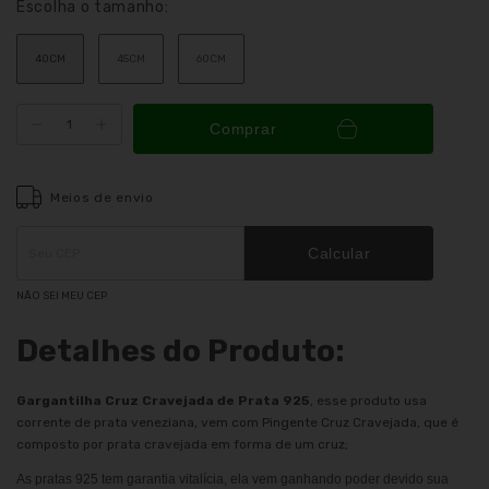
Escolha o tamanho:
40CM
45CM
60CM
Comprar
Meios de envio
Entregas para o CEP:
ALTERAR CEP
Calcular
NÃO SEI MEU CEP
Detalhes do Produto:
Gargantilha Cruz Cravejada de Prata 925
, esse produto usa
corrente de prata veneziana, vem com Pingente Cruz Cravejada, que é
composto por prata cravejada em forma de um cruz;
As pratas 925 tem garantia vitalícia, ela vem ganhando poder devido sua