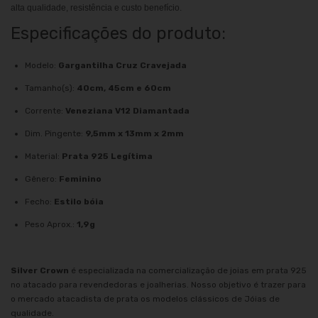
alta qualidade, resistência e custo benefício.
Especificações do produto:
Modelo:
Gargantilha Cruz Cravejada
Tamanho(s):
40cm, 45cm e 60cm
Corrente:
Veneziana V12 Diamantada
Dim. Pingente:
9,5mm x 13mm x 2mm
Material:
Prata 925 Legítima
Gênero:
Feminino
Fecho:
Estilo bóia
Peso Aprox.:
1,9g
Silver Crown
é especializada na comercialização de joias em prata 925
no atacado para revendedoras e joalherias. Nosso objetivo é trazer para
o mercado atacadista de prata os modelos clássicos de Jóias de
qualidade.