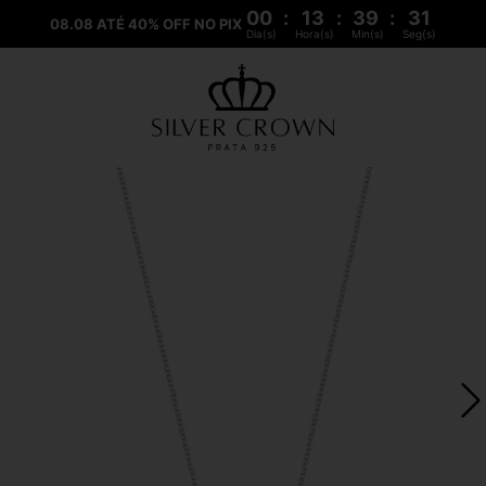
00
:
13
:
39
:
30
08.08 ATÉ 40% OFF NO PIX
Dia(s)
Hora(s)
Min(s)
Seg(s)