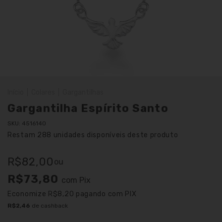
Início
|
Colares
|
Gargantilhas
Gargantilha Espírito Santo
SKU:
4516140
Restam
288
unidades disponíveis deste produto
R$82,00
ou
R$73,80
com
Pix
Economize
R$8,20
pagando com PIX
R$2,46
de cashback