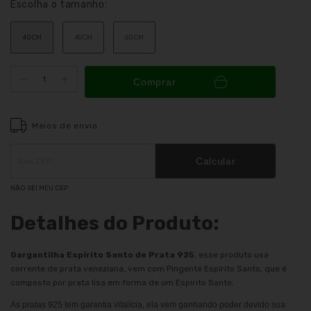
Escolha o tamanho:
40CM
45CM
60CM
Comprar
Meios de envio
Entregas para o CEP:
ALTERAR CEP
Calcular
NÃO SEI MEU CEP
Detalhes do Produto:
Gargantilha Espírito Santo de Prata 925
, esse produto usa
corrente de prata veneziana, vem com Pingente Espírito Santo, que é
composto por prata lisa em forma de um Espirito Santo;
As pratas 925 tem garantia vitalícia, ela vem ganhando poder devido sua