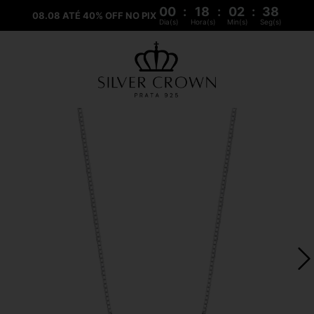
00
:
18
:
02
:
38
08.08 ATÉ 40% OFF NO PIX
Dia(s)
Hora(s)
Min(s)
Seg(s)