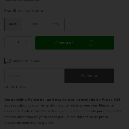
Escolha o tamanho:
40CM
45CM
60CM
Comprar
Meios de envio
Entregas para o CEP:
ALTERAR CEP
Calcular
NÃO SEI MEU CEP
Gargantilha Ponto de luz Gota Cristal Cravejado de Prata 925
,
esse produto usa corrente de prata veneziana, vem com Pingente
Passante Ponto de luz Gota Cravejado, que é composto por uma pedra
central em forma de gota preso por um moldura feito de prata
cravejado com quatro garras;