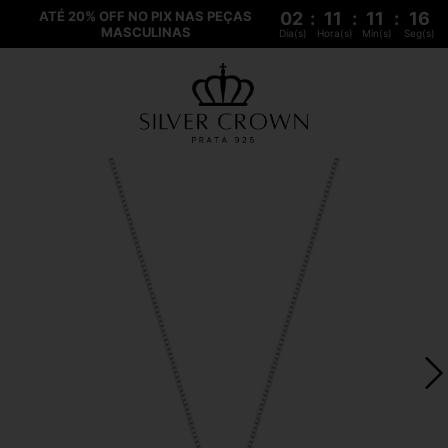
ATÉ 20% OFF NO PIX NAS PEÇAS
02
:
11
:
11
:
16
MASCULINAS
Dia(s)
Hora(s)
Min(s)
Seg(s)