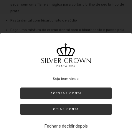
secar com uma flanela mágica para voltar o brilho de seu brinco de
prata.
Pasta dental com bicarbonato de sódio
Faça uma mistura do creme dental com o bicarbonato e passe pela
peça.
Deixe agir por 5 minutos e enxágue com água corrente e o lave com
um detergente neutro, por fim secar com uma flanela mágica, desta
forma irá voltar o brilho da prata.
Seja bem vindo!
O que se evitar no dia a dia com a prata:
ACESSAR CONTA
Evite usar a Prata ao fazer tarefas domésticas que possam envolver o
uso de produtos nocivos (principalmente alvejante) ou até mesmo nadar
em uma piscina com cloro. Lembre-se de que mesmo sendo prata ela
CRIAR CONTA
pode oxidar e além de perder o brilho ao entrar em contato com
produtos nocivos.
Fechar e decidir depois
Outros agentes que podem danificar: tintas de cabelo, perfumes e até