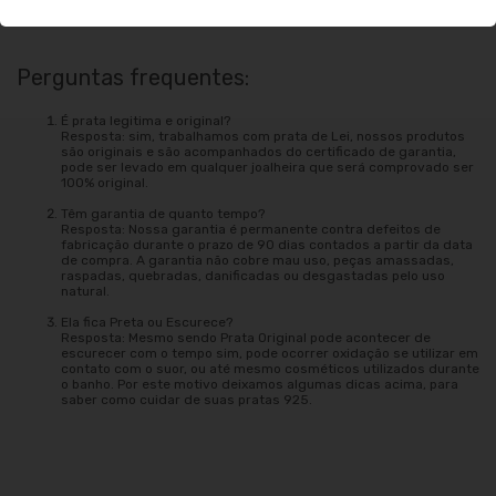
mesmo suor o qual oxida a peça e utilizar a jóia durante o banho.
Perguntas frequentes:
É prata legitima e original?
Resposta: sim, trabalhamos com prata de Lei, nossos produtos
são originais e são acompanhados do certificado de garantia,
pode ser levado em qualquer joalheira que será comprovado ser
100% original.
Têm garantia de quanto tempo?
Resposta: Nossa garantia é permanente contra defeitos de
fabricação durante o prazo de 90 dias contados a partir da data
de compra. A garantia não cobre mau uso, peças amassadas,
raspadas, quebradas, danificadas ou desgastadas pelo uso
natural.
Ela fica Preta ou Escurece?
Resposta: Mesmo sendo Prata Original pode acontecer de
escurecer com o tempo sim, pode ocorrer oxidação se utilizar em
contato com o suor, ou até mesmo cosméticos utilizados durante
o banho. Por este motivo deixamos algumas dicas acima, para
saber como cuidar de suas pratas 925.