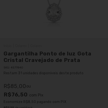
Início
|
Colares
|
Colares
Gargantilha Ponto de luz Gota
Cristal Cravejado de Prata
SKU:
4577840
Restam
31
unidades disponíveis deste produto
R$85,00
ou
R$76,50
com
Pix
Economize
R$8,50
pagando com PIX
R$2,55
de cashback