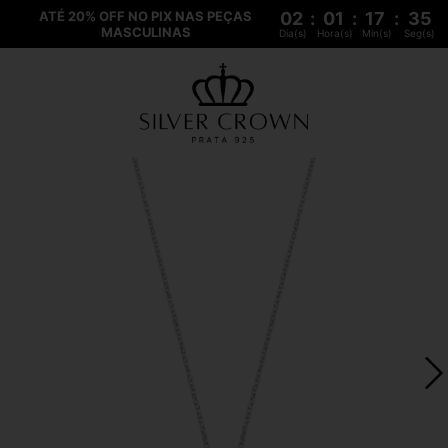
ATÉ 20% OFF NO PIX NAS PEÇAS
02
:
01
:
17
:
34
MASCULINAS
Dia(s)
Hora(s)
Min(s)
Seg(s)