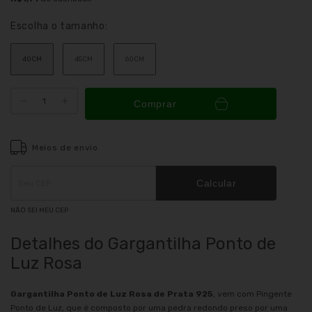
Escolha o tamanho:
40CM
45CM
60CM
Comprar
Meios de envio
Entregas para o CEP:
ALTERAR CEP
Calcular
NÃO SEI MEU CEP
Detalhes do Gargantilha Ponto de
Luz Rosa
Gargantilha Ponto de Luz Rosa de Prata 925
, vem com Pingente
Ponto de Luz, que é composto por uma pedra redondo preso por uma