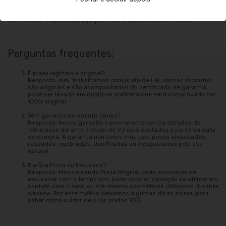
Outros agentes que podem danificar: tintas de cabelo, perfumes e até
mesmo suor o qual oxida a peça e utilizar a jóia durante o banho.
Perguntas frequentes:
É prata legitima e original?
Resposta: sim, trabalhamos com prata de Lei, nossos produtos
são originais e são acompanhados do certificado de garantia,
pode ser levado em qualquer joalheira que será comprovado ser
100% original.
Têm garantia de quanto tempo?
Resposta: Nossa garantia é permanente contra defeitos de
fabricação durante o prazo de 90 dias contados a partir da data
de compra. A garantia não cobre mau uso, peças amassadas,
raspadas, quebradas, danificadas ou desgastadas pelo uso
natural.
Ela fica Preta ou Escurece?
Resposta: Mesmo sendo Prata Original pode acontecer de
escurecer com o tempo sim, pode ocorrer oxidação se utilizar em
contato com o suor, ou até mesmo cosméticos utilizados durante
o banho. Por este motivo deixamos algumas dicas acima, para
saber como cuidar de suas pratas 925.