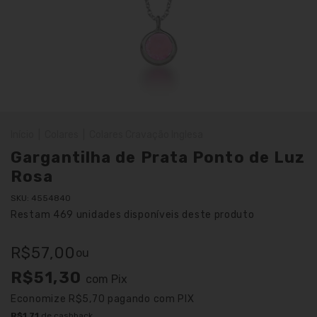
Início
|
Colares
|
Colares Cravação Inglesa
Gargantilha de Prata Ponto de Luz
Rosa
SKU:
4554840
Restam
469
unidades disponíveis deste produto
R$57,00
ou
R$51,30
com
Pix
Economize
R$5,70
pagando com PIX
R$1,71
de cashback