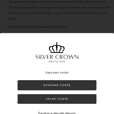
Gargantilha Coração Cravejado Passante de Prata 925 dentro por
30 segundos, após o enxágue em água corrente, não se esqueça de
secar com uma flanela mágica para voltar o brilho de seu brinco de
prata.
Pasta dental com bicarbonato de sódio
Faça uma mistura do creme dental com o bicarbonato e passe pela
peça.
Deixe agir por 5 minutos e enxágue com água corrente e o lave com
um detergente neutro, por fim secar com uma flanela mágica, desta
forma irá voltar o brilho da prata.
Seja bem vindo!
O que se evitar no dia a dia com a prata:
ACESSAR CONTA
Evite usar a Prata ao fazer tarefas domésticas que possam envolver o
uso de produtos nocivos (principalmente alvejante) ou até mesmo nadar
CRIAR CONTA
em uma piscina com cloro. Lembre-se de que mesmo sendo prata ela
pode oxidar e além de perder o brilho ao entrar em contato com
produtos nocivos.
Fechar e decidir depois