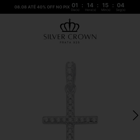
01
:
14
:
15
:
04
08.08 ATÉ 40% OFF NO PIX
Dia(s)
Hora(s)
Min(s)
Seg(s)