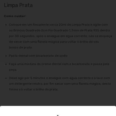
Limpa Prata
Como cuidar:
Coloque em um Recipiente cerca 20ml de Limpa Prata e agite com
os Brincos Quadrado 2cm Fio Quadrado 1,3mm de Prata 925 dentro
por 30 segundos, após o enxágue em água corrente, não se esqueça
de secar com uma flanela mágica para voltar o brilho de seu
brinco de prata.
Pasta dental com bicarbonato de sódio
Faça uma mistura do creme dental com o bicarbonato e passe pela
peça.
Deixe agir por 5 minutos e enxágue com água corrente e o lave com
um detergente neutro, por fim secar com uma flanela mágica, desta
forma irá voltar o brilho da prata.
O que se evitar no dia a dia com a prata: