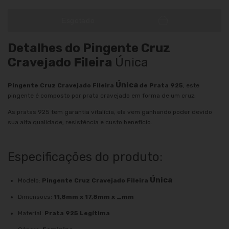
Esgotado
Detalhes do Pingente Cruz
Cravejado Fileira
Única
Única
Pingente Cruz Cravejado Fileira
de Prata 925
, este
pingente é composto por prata cravejado em forma de um cruz;
As pratas 925 tem garantia vitalícia, ela vem ganhando poder devido
sua alta qualidade, resistência e custo benefício.
Especificações do produto:
Única
Modelo:
Pingente Cruz Cravejado Fileira
Dimensões:
11,8mm x 17,8mm x _mm
Material:
Prata 925 Legítima