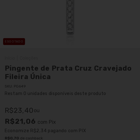
ESGOTADO
Início
|
Coleções
Pingente de Prata Cruz Cravejado
Fileira Única
SKU:
PG649
Restam
0
unidades disponíveis deste produto
R$23,40
ou
R$21,06
com
Pix
Economize
R$2,34
pagando com PIX
R$0,70
de cashback