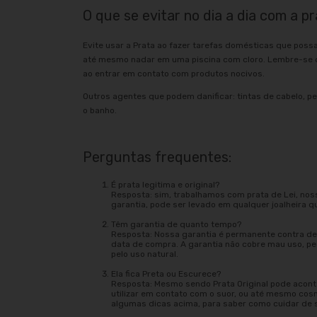
O que se evitar no dia a dia com a pr
Evite usar a Prata ao fazer tarefas domésticas que poss
até mesmo nadar em uma piscina com cloro. Lembre-se d
ao entrar em contato com produtos nocivos.
Outros agentes que podem danificar: tintas de cabelo, pe
o banho.
Perguntas frequentes:
É prata legitima e original?
Resposta: sim, trabalhamos com prata de Lei, nos
garantia, pode ser levado em qualquer joalheira q
Têm garantia de quanto tempo?
Resposta: Nossa garantia é permanente contra def
data de compra. A garantia não cobre mau uso, 
pelo uso natural.
Ela fica Preta ou Escurece?
Resposta: Mesmo sendo Prata Original pode acont
utilizar em contato com o suor, ou até mesmo cos
algumas dicas acima, para saber como cuidar de 