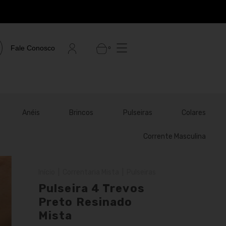
Fale Conosco
0
Anéis
Brincos
Pulseiras
Colares
Corrente Masculina
Início
|
Correntaria Mista
|
Pulseiras
Pulseira 4 Trevos
Preto Resinado
Mista