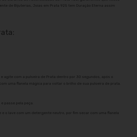
ente de Bijuterias, Joias em Prata 925 tem Duração Eterna assim
rata:
e agite com a pulseira de Prata dentro por 30 segundos, após o
m uma flanela mágica para voltar o brilho de sua pulseira de prata.
 e passe pela peça.
e e o lave com um detergente neutro, por fim secar com uma flanela