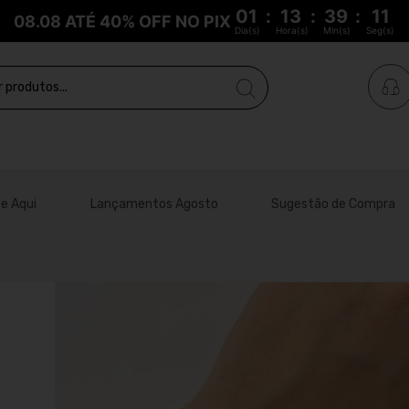
01
:
13
:
39
:
10
08.08 ATÉ 40% OFF NO PIX
Dia(s)
Hora(s)
Min(s)
Seg(s)
e Aqui
Lançamentos Agosto
Sugestão de Compra