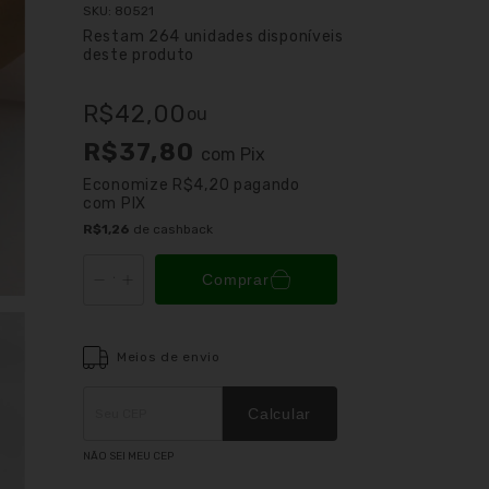
SKU:
80521
Restam
264
unidades disponíveis
deste produto
R$42,00
ou
R$37,80
com
Pix
Economize
R$4,20
pagando
com PIX
R$1,26
de cashback
Comprar
Meios de envio
Entregas para o CEP:
ALTERAR CEP
Calcular
NÃO SEI MEU CEP