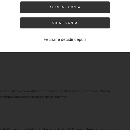
ACESSAR CONTA
CRIAR CONTA
Fechar e decidir depois
as em prata 925 no atacado para revendedoras e joalherias. Nosso
modelos clássicos de jóias de qualidade.
 de Garantia de Autenticidade da Prata 925, garantimos que nossa