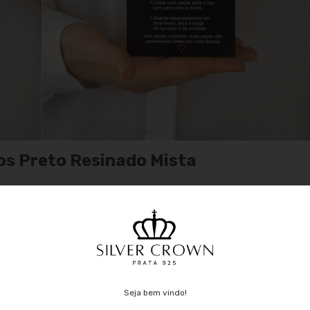
vos Preto Resinado Mista
925 e Metal Banhado
, esse produto é feito com um corrente de
composto por resina preso metal banhado;
omposição da peça;
oder devido sua alta qualidade, resistência e custo benefício.
Seja bem vindo!