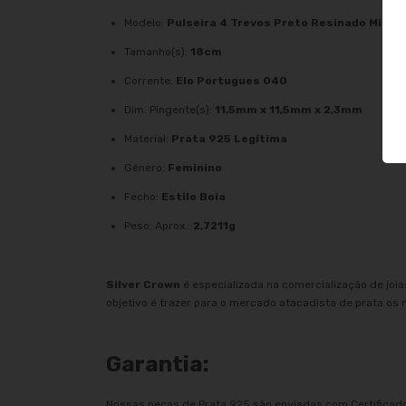
Modelo:
Pulseira 4 Trevos Preto Resinado Mista
Tamanho(s):
18cm
Corrente:
Elo Portugues 040
Dim. Pingente(s):
11,5mm x 11,5mm x 2,3mm
Material:
Prata 925 Legítima
Gênero:
Feminino
Fecho:
Estilo Boia
Peso: Aprox.:
2,7211g
Silver Crown
é especializada na comercialização de joi
objetivo é trazer para o mercado atacadista de prata os 
Garantia:
Nossas peças de Prata 925 são enviadas com Certificado