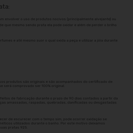
ata:
am envolver o uso de produtos nocivos (principalmente alvejante) ou
e que mesmo sendo prata ela pode oxidar e além de perder o brilho
rfumes e até mesmo suor o qual oxida a peça e utilizar a jóia durante
sos produtos são originais e são acompanhados do certificado de
ue será comprovado ser 100% original.
eitos de fabricação durante o prazo de 90 dias contados a partir da
peças amassadas, raspadas, quebradas, danificadas ou desgastadas
ecer de escurecer com o tempo sim, pode ocorrer oxidação se
méticos utilizados durante o banho. Por este motivo deixamos
suas pratas 925.