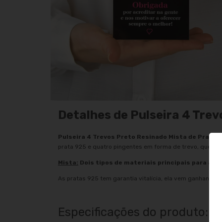
Detalhes de Pulseira 4 Tre
Pulseira 4 Trevos Preto Resinado Mista de Prata 
prata 925 e quatro pingentes em forma de trevo, que é 
Mista:
Dois tipos de materiais principais para a c
As pratas 925 tem garantia vitalícia, ela vem ganhando p
Especificações do produto: