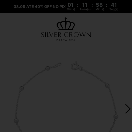
01
:
11
:
58
:
41
08.08 ATÉ 40% OFF NO PIX
Dia(s)
Hora(s)
Min(s)
Seg(s)