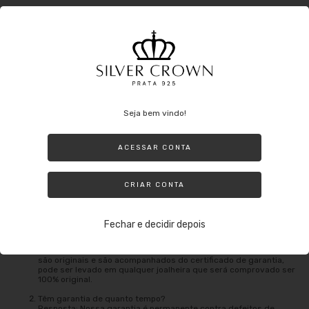
O que se evitar no dia a dia com a prata:
Evite usar a Prata ao fazer tarefas domésticas que possam envolver o
uso de produtos nocivos (principalmente alvejante) ou até mesmo nadar
em uma piscina com cloro. Lembre-se de que mesmo sendo prata ela
Seja bem vindo!
pode oxidar e além de perder o brilho ao entrar em contato com
produtos nocivos.
ACESSAR CONTA
Outros agentes que podem danificar: tintas de cabelo, perfumes e até
mesmo suor o qual oxida a peça e utilizar a jóia durante o banho.
CRIAR CONTA
Perguntas frequentes:
Fechar e decidir depois
É prata legitima e original?
Resposta: sim, trabalhamos com prata de Lei, nossos produtos
são originais e são acompanhados do certificado de garantia,
pode ser levado em qualquer joalheira que será comprovado ser
100% original.
Têm garantia de quanto tempo?
Resposta: Nossa garantia é permanente contra defeitos de