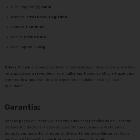
Dim. Pingente(s):
3mm
Material:
Prata 925 Legítima
Gênero:
Feminino
Fecho:
Estilo Boia
Peso: Aprox.:
1,28g
Silver Crown
é especializada na comercialização de joias em prata 925
no atacado para revendedoras e joalherias. Nosso objetivo é trazer para
o mercado atacadista de prata os modelos clássicos de jóias de
qualidade.
Garantia:
Nossas peças de Prata 925 são enviadas com Certificado de Garantia
de Autenticidade da Prata 925, garantimos que nossa Prata tenha
duração permanente no material. Diferentemente de Bijuterias, Joias
em Prata 925 tem Duração Eterna assim como Ouro 18k.