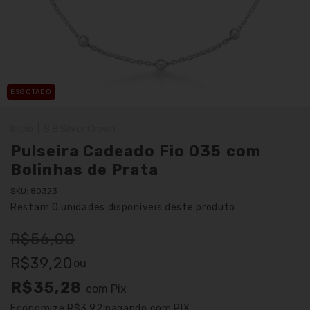
ESGOTADO
Início
|
8.8 Silver Crown
Pulseira Cadeado Fio 035 com
Bolinhas de Prata
SKU:
80323
Restam
0
unidades disponíveis deste produto
R$56,00
R$39,20
ou
R$35,28
com
Pix
Economize
R$3,92
pagando com PIX