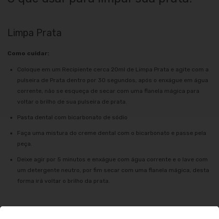
Limpa Prata
Como cuidar:
Coloque em um Recipiente cerca 20ml de Limpa Prata e agite com a
pulseira de Prata dentro por 30 segundos, após o enxágue em água
corrente, não se esqueça de secar com uma flanela mágica para
voltar o brilho de sua pulseira de prata.
Pasta dental com bicarbonato de sódio
Faça uma mistura do creme dental com o bicarbonato e passe pela
peça.
Deixe agir por 5 minutos e enxágue com água corrente e o lave com
um detergente neutro, por fim secar com uma flanela mágica, desta
forma irá voltar o brilho da prata.