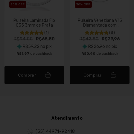
30
% OFF
30
% OFF
Pulseira Laminada Fio
Pulseira Veneziana V15
035 3mm de Prata
Diamantada com
Bolinha de Prata
(1)
(8)
R$94,00
R$65,80
R$42,80
R$29,96
R$59,22
no pix
R$26,96
no pix
R$1,97
de cashback
R$0,90
de cashback
Comprar
Comprar
Atendimento
(55) 44971-92418