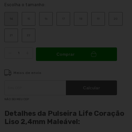
Escolha o tamanho:
14
15
16
17
18
19
20
21
22
Comprar
Meios de envio
Entregas para o CEP:
ALTERAR CEP
Calcular
NÃO SEI MEU CEP
Detalhes da Pulseira Life Coração
Liso 2,4mm Maleável: