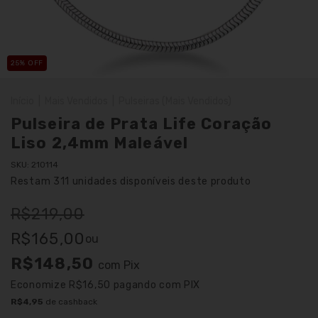
25
% OFF
Início
|
Mais Vendidos
|
Pulseiras (Mais Vendidos)
Pulseira de Prata Life Coração
Liso 2,4mm Maleável
SKU:
210114
Restam
311
unidades disponíveis deste produto
R$219,00
R$165,00
ou
R$148,50
com
Pix
Economize
R$16,50
pagando com PIX
R$4,95
de cashback