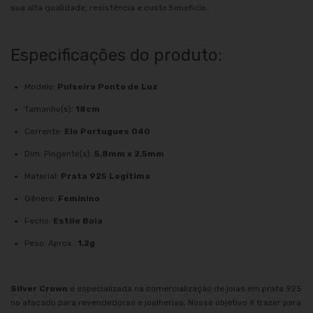
sua alta qualidade, resistência e custo benefício.
Especificações do produto:
Modelo:
Pulseira Ponto de Luz
Tamanho(s):
18cm
Corrente:
Elo Portugues 040
Dim. Pingente(s):
5,8mm x 2,5mm
Material:
Prata 925 Legítima
Gênero:
Feminino
Fecho:
Estilo Boia
Peso: Aprox.:
1,2g
Silver Crown
é especializada na comercialização de joias em prata 925
no atacado para revendedoras e joalherias. Nosso objetivo é trazer para