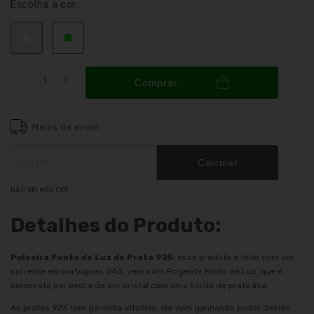
Escolha a cor:
Comprar
Meios de envio
Entregas para o CEP:
ALTERAR CEP
Calcular
NÃO SEI MEU CEP
Detalhes do Produto:
Pulseira Ponto de Luz de Prata 925
, esse produto é feito com um
corrente elo portugues 040, vem com Pingente Ponto de Luz, que é
composto por pedra de cor cristal com uma borda de prata lisa;
As pratas 925 tem garantia vitalícia, ela vem ganhando poder devido