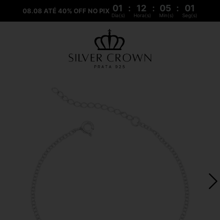
01
:
12
:
05
:
01
08.08 ATÉ 40% OFF NO PIX
Dia(s)
Hora(s)
Min(s)
Seg(s)