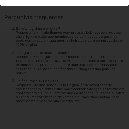
Perguntas frequentes:
É prata legitima e original?
Resposta: sim, trabalhamos com prata de Lei, nossos produtos
são originais e são acompanhados do certificado de garantia,
pode ser levado em qualquer joalheira que será comprovado ser
100% original.
Têm garantia de quanto tempo?
Resposta: Nossa garantia é permanente contra defeitos de
fabricação durante o prazo de 90 dias contados a partir da data
de compra. A garantia não cobre mau uso, peças amassadas,
raspadas, quebradas, danificadas ou desgastadas pelo uso
natural.
Ela fica Preta ou Escurece?
Resposta: Mesmo sendo Prata Original pode acontecer de
escurecer com o tempo sim, pode ocorrer oxidação se utilizar em
contato com o suor, ou até mesmo cosméticos utilizados durante
o banho. Por este motivo deixamos algumas dicas acima, para
saber como cuidar de suas pratas 925.