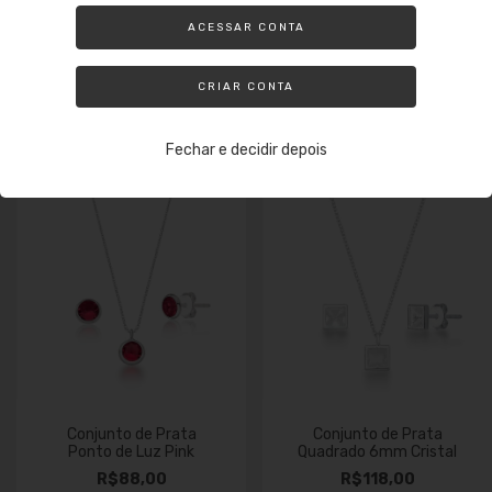
R$3,39
de cashback
R$2,79
de cashback
ACESSAR CONTA
CRIAR CONTA
Comprar
Comprar
Fechar e decidir depois
Conjunto de Prata
Conjunto de Prata
Ponto de Luz Pink
Quadrado 6mm Cristal
R$88,00
R$118,00