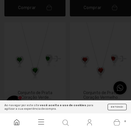
Comprar
Comprar
Conjunto de Prata
Conjunto de Prata
Coração Verde
Coração Vermelho
3
Cravejado
Cravejado
R$154,00
R$112,00
Ao navegar por este site
você aceita o uso de cookies
para
ENTENDI
agilizar a sua experiência de compra.
R$ 138,60
no pix
R$ 100,80
no pix
R$4,62
de cashback
R$3,36
de cashback
0