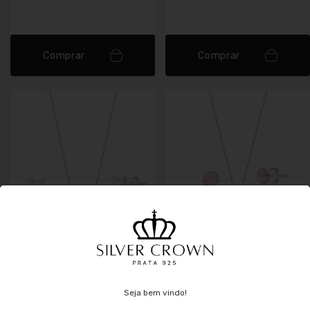
Comprar
Comprar
Conjunto de Prata
Conjunto de Prata
Borboleta Origami Liso
Ponto de Luz Rosa
R$113,00
R$93,00
Seja bem vindo!
R$ 101,70
no pix
R$ 83,70
no pix