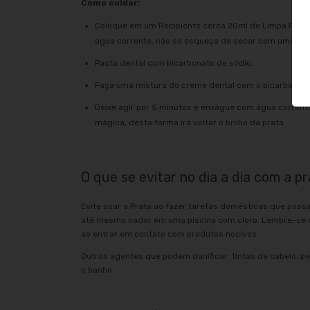
Como cuidar:
Coloque em um Recipiente cerca 20ml de Limpa Prata
água corrente, não se esqueça de secar com uma flane
Pasta dental com bicarbonato de sódio.
Faça uma mistura do creme dental com o bicarbonato 
Deixe agir por 5 minutos e enxágue com água corrent
mágica, desta forma irá voltar o brilho da prata.
O que se evitar no dia a dia com a pr
Evite usar a Prata ao fazer tarefas domésticas que poss
até mesmo nadar em uma piscina com cloro. Lembre-se d
ao entrar em contato com produtos nocivos.
Outros agentes que podem danificar: tintas de cabelo, pe
o banho.