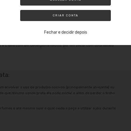
 e agite com a Prata dentro por 30 segundos, após o enxágue em
CRIAR CONTA
la mágica para voltar o brilho de sua Jóia de prata.
Fechar e decidir depois
e passe pela Prata.
e e o lave com um detergente neutro, por fim secar com uma flanela
ata:
am envolver o uso de produtos nocivos (principalmente alvejante) ou
e que mesmo sendo prata ela pode oxidar e além de perder o brilho
rfumes e até mesmo suor o qual oxida a peça e utilizar a jóia durante