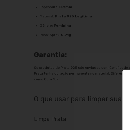
Espessura:
0,9mm
Material:
Prata 925 Legítima
Gênero:
Feminina
Peso: Aprox.
0,91g
Garantia:
Os produtos de Prata 925 são enviadas com Certificado 
Prata tenha duração permanente no material. Diferentem
como Ouro 18k.
O que usar para limpar sua p
Limpa Prata