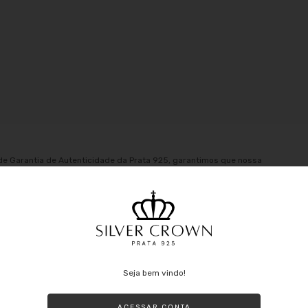
de Garantia de Autenticidade da Prata 925, garantimos que nossa
ente de Bijuterias, Joias em Prata 925 tem Duração Eterna assim
rata:
Seja bem vindo!
ACESSAR CONTA