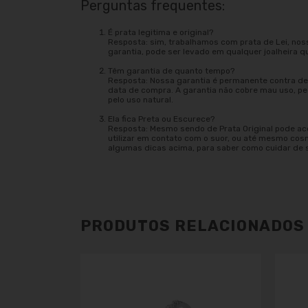
Perguntas frequentes:
É prata legitima e original?
Resposta: sim, trabalhamos com prata de Lei, nos
garantia, pode ser levado em qualquer joalheira q
Têm garantia de quanto tempo?
Resposta: Nossa garantia é permanente contra def
data de compra. A garantia não cobre mau uso, 
pelo uso natural.
Ela fica Preta ou Escurece?
Resposta: Mesmo sendo de Prata Original pode ac
utilizar em contato com o suor, ou até mesmo cos
algumas dicas acima, para saber como cuidar de 
PRODUTOS RELACIONADOS