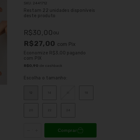
SKU:
2441712
Restam
22
unidades disponíveis
deste produto
R$30,00
ou
R$27,00
com
Pix
Economize
R$3,00
pagando
com PIX
R$0,90
de cashback
Escolha o tamanho:
12
14
16
18
20
22
24
Comprar