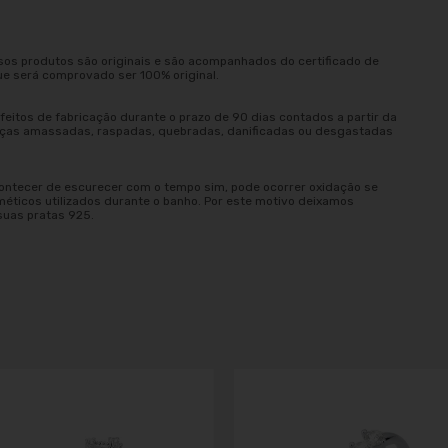
sos produtos são originais e são acompanhados do certificado de
ue será comprovado ser 100% original.
eitos de fabricação durante o prazo de 90 dias contados a partir da
peças amassadas, raspadas, quebradas, danificadas ou desgastadas
ontecer de escurecer com o tempo sim, pode ocorrer oxidação se
méticos utilizados durante o banho. Por este motivo deixamos
suas pratas 925.