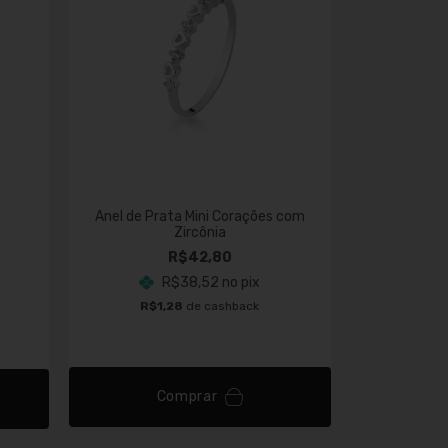
30
% OFF
Anel de Prata Mini Corações com
Zircônia
Anel de Pr
R$42,80
R$38,52
no pix
R$4
R$1,28
de cashback
R$0
Comprar
C