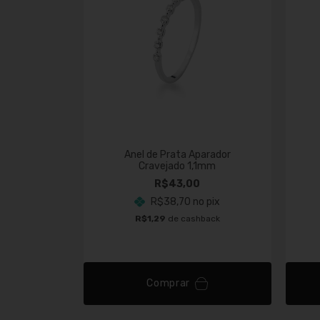
Liso
Anel de Prata Aparador
Cravejado 1,1mm
(2)
R$43,00
R$38,70
no pix
o pix
R$1,29
de cashback
back
Comprar