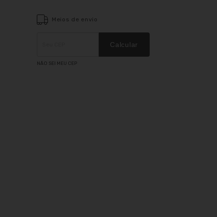
Meios de envio
Entregas para o CEP:
ALTERAR CEP
Calcular
NÃO SEI MEU CEP