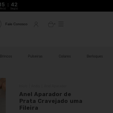
15
:
41
in(s)
Seg(s)
Fale Conosco
0
Brincos
Pulseiras
Colares
Berloques
Início
|
Anéis
|
Anel Aparador
Anel Aparador de
Prata Cravejado uma
Fileira