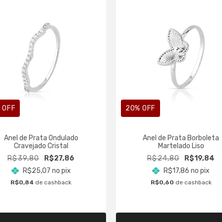
 OFF
20
% OFF
Anel de Prata Ondulado
Anel de Prata Borboleta
Cravejado Cristal
Martelado Liso
R$39,80
R$27,86
R$24,80
R$19,84
R$25,07
no pix
R$17,86
no pix
R$0,84
de cashback
R$0,60
de cashback