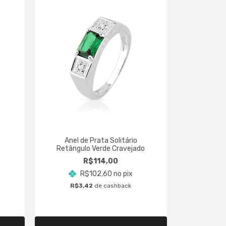
20
% OFF
Anel de Prata Solitário
Retângulo Verde Cravejado
Anel de 
R$114,00
Cra
R$102,60
no pix
R$5
R$3,42
de cashback
R$1