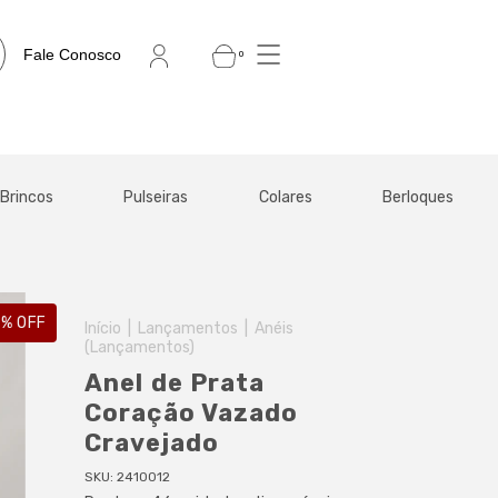
Fale Conosco
0
Brincos
Pulseiras
Colares
Berloques
0
% OFF
Início
|
Lançamentos
|
Anéis
(Lançamentos)
Anel de Prata
Coração Vazado
Cravejado
SKU:
2410012