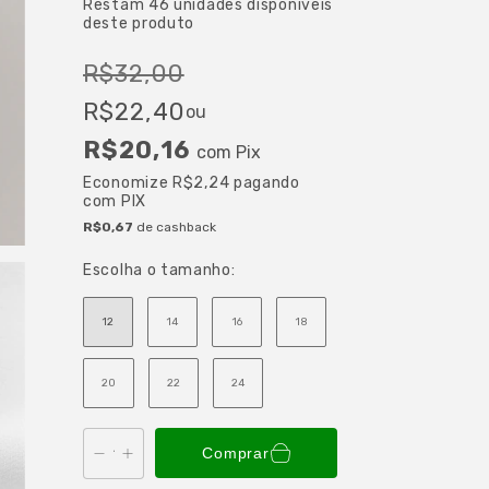
Restam
46
unidades disponíveis
deste produto
R$32,00
R$22,40
ou
R$20,16
com
Pix
Economize
R$2,24
pagando
com PIX
R$0,67
de cashback
Escolha o tamanho:
12
14
16
18
20
22
24
Comprar