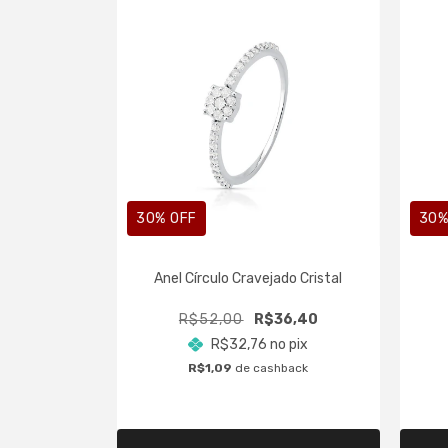
30
% OFF
30
%
ário Flor
Anel Círculo Cravejado Cristal
stal
8,40
R$52,00
R$36,40
o pix
R$32,76
no pix
back
R$1,09
de cashback