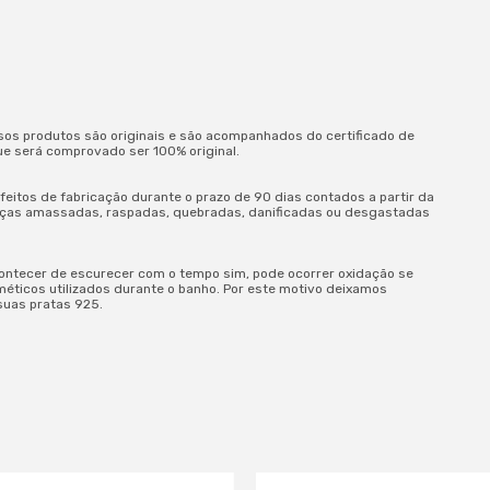
sos produtos são originais e são acompanhados do certificado de
ue será comprovado ser 100% original.
eitos de fabricação durante o prazo de 90 dias contados a partir da
peças amassadas, raspadas, quebradas, danificadas ou desgastadas
ontecer de escurecer com o tempo sim, pode ocorrer oxidação se
méticos utilizados durante o banho. Por este motivo deixamos
suas pratas 925.