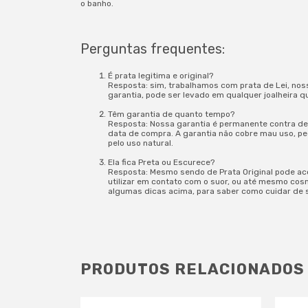
o banho.
Perguntas frequentes:
É prata legitima e original?
Resposta: sim, trabalhamos com prata de Lei, nos
garantia, pode ser levado em qualquer joalheira q
Têm garantia de quanto tempo?
Resposta: Nossa garantia é permanente contra def
data de compra. A garantia não cobre mau uso, 
pelo uso natural.
Ela fica Preta ou Escurece?
Resposta: Mesmo sendo de Prata Original pode ac
utilizar em contato com o suor, ou até mesmo cos
algumas dicas acima, para saber como cuidar de 
PRODUTOS RELACIONADOS