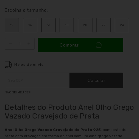
Escolha o tamanho:
12
14
16
18
20
22
24
Comprar
Meios de envio
Entregas para o CEP:
ALTERAR CEP
Calcular
NÃO SEI MEU CEP
Detalhes do Produto Anel Olho Grego
Vazado Cravejado de Prata
Anel Olho Grego Vazado Cravejado de Prata 925
, composto de
prata com cravação em forma de anel com um olho grego vazado