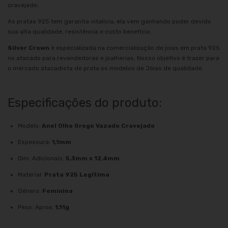
cravejado;
As pratas 925 tem garantia vitalícia, ela vem ganhando poder devido
sua alta qualidade, resistência e custo benefício.
Silver Crown
é especializada na comercialização de joias em prata 925
no atacado para revendedoras e joalherias. Nosso objetivo é trazer para
o mercado atacadista de prata os modelos de Jóias de qualidade.
Especificações do produto:
Modelo:
Anel Olho Grego Vazado Cravejado
Espessura:
1,1mm
Dim. Adicionaís:
5,3mm x 12,4mm
Material:
Prata 925 Legítima
Gênero:
Feminina
Peso: Aprox.
1,11g