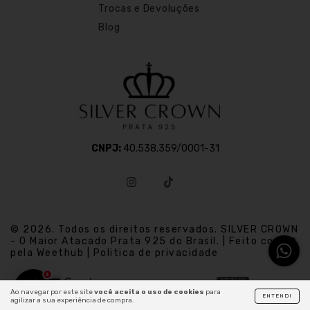
Trocas e Devoluções
Blog
CNPJ:
40.538.359/0001-31
© 2026. Todos os direitos reservados. SILVER CROWN
- O Maior Atacado Prata 925 do Brasil. | Feito com
pela Weethub | Politica de privacidade
3
Ao navegar por este site
você aceita o uso de cookies
para
ENTENDI
agilizar a sua experiência de compra.