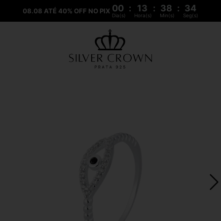
00
:
13
:
38
:
33
08.08 ATÉ 40% OFF NO PIX
Dia(s)
Hora(s)
Min(s)
Seg(s)