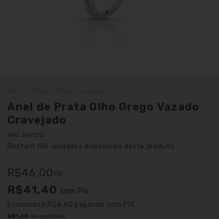
Início
|
Anéis
|
Anéis Cravejados
Anel de Prata Olho Grego Vazado
Cravejado
SKU:
2451212
Restam
106
unidades disponíveis deste produto
R$46,00
ou
R$41,40
com
Pix
Economize
R$4,60
pagando com PIX
R$1,38
de cashback