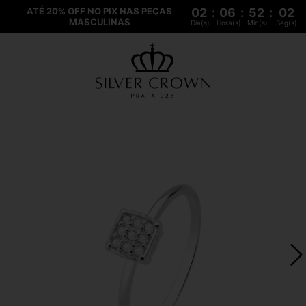
ATÉ 20% OFF NO PIX NAS PEÇAS
02
:
06
:
52
:
02
MASCULINAS
Dia(s)
Hora(s)
Min(s)
Seg(s)