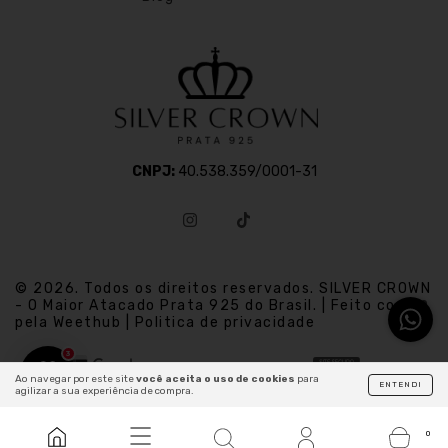
CNPJ:
40.538.359/0001-31
© 2026. Todos os direitos reservados. SILVER CROWN
- O Maior Atacado Prata 925 do Brasil. | Feito com
pela Weethub | Politica de privacidade
3
Ao navegar por este site
você aceita o uso de cookies
para
ENTENDI
agilizar a sua experiência de compra.
0