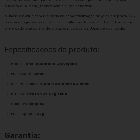
sua alta qualidade, resistência e custo benefício.
Silver Crown
é especializada na comercialização de joias em prata 925
no atacado para revendedoras e joalherias. Nosso objetivo é trazer para
o mercado atacadista de prata os modelos de Jóias de qualidade.
Especificações do produto:
Modelo:
Anel Quadrado Cravejado
Espessura:
1,3mm
Dim. Adicionaís:
5,8mm x 5,8mm x 3,8mm
Material:
Prata 925 Legítima
Gênero:
Feminina
Peso: Aprox.
1,07g
Garantia: