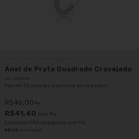
Início
|
Anéis
|
Anéis Cravejados
Anel de Prata Quadrado Cravejado
SKU:
2455912
Restam
30
unidades disponíveis deste produto
R$46,00
ou
R$41,40
com
Pix
Economize
R$4,60
pagando com PIX
R$1,38
de cashback