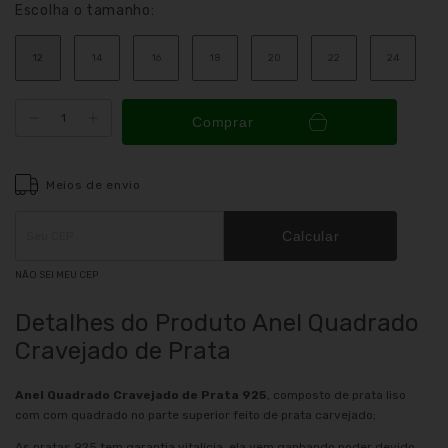
Escolha o tamanho:
12
14
16
18
20
22
24
Comprar
Meios de envio
Entregas para o CEP:
ALTERAR CEP
Calcular
NÃO SEI MEU CEP
Detalhes do Produto Anel Quadrado
Cravejado de Prata
Anel Quadrado Cravejado de Prata 925
, composto de prata liso
com com quadrado no parte superior feito de prata carvejado;
As pratas 925 tem garantia vitalícia, ela vem ganhando poder devido