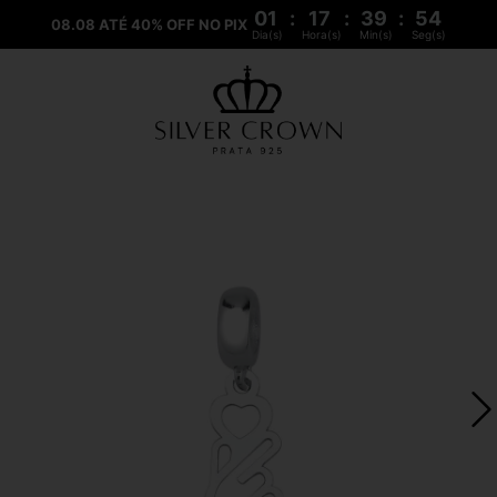
01
:
17
:
39
:
54
08.08 ATÉ 40% OFF NO PIX
Dia(s)
Hora(s)
Min(s)
Seg(s)