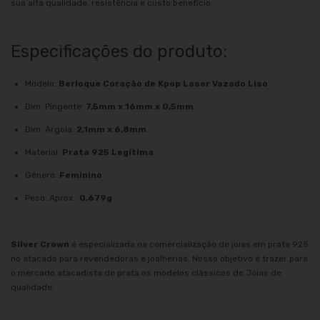
sua alta qualidade, resistência e custo benefício.
Especificações do produto:
Modelo:
Berloque Coração de Kpop Laser Vazado Liso
Dim. Pingente:
7,5mm x 16mm x 0,5mm
Dim. Argola:
2,1mm x 6,8mm
Material:
Prata 925 Legítima
Gênero:
Feminino
Peso: Aprox.:
0,679g
Silver Crown
é especializada na comercialização de joias em prata 925
no atacado para revendedoras e joalherias. Nosso objetivo é trazer para
o mercado atacadista de prata os modelos clássicos de Jóias de
qualidade.