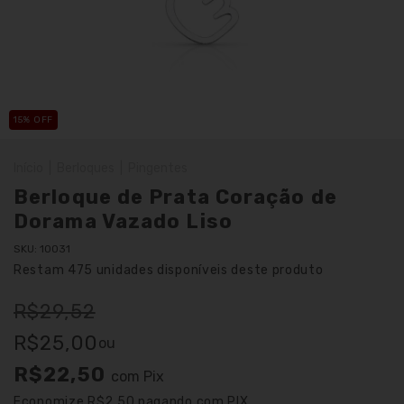
15
% OFF
Início
|
Berloques
|
Pingentes
Berloque de Prata Coração de
Dorama Vazado Liso
SKU:
10031
Restam
475
unidades disponíveis deste produto
R$29,52
R$25,00
ou
R$22,50
com
Pix
Economize
R$2,50
pagando com PIX