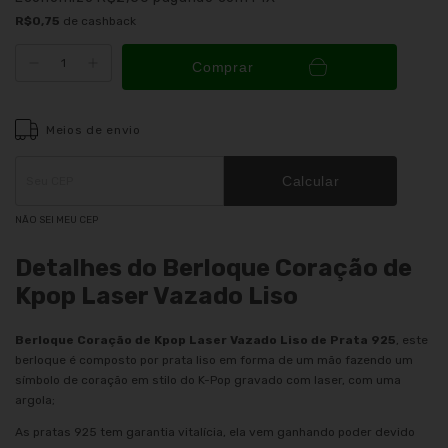
R$0,75
de cashback
Comprar
Meios de envio
Entregas para o CEP:
ALTERAR CEP
Calcular
NÃO SEI MEU CEP
Detalhes do Berloque Coração de
Kpop Laser Vazado Liso
Berloque Coração de Kpop Laser Vazado Liso de Prata 925
, este
berloque é composto por prata liso em forma de um mão fazendo um
símbolo de coração em stilo do K-Pop gravado com laser, com uma
argola;
As pratas 925 tem garantia vitalícia, ela vem ganhando poder devido