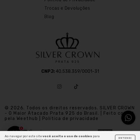
Trocas e Devoluções
Blog
CNPJ:
40.538.359/0001-31
© 2026. Todos os direitos reservados. SILVER CROWN
- O Maior Atacado Prata 925 do Brasil. | Feito com
pela Weethub | Politica de privacidade
3
Ao navegar por este site
você aceita o uso de cookies
para
ENTENDI