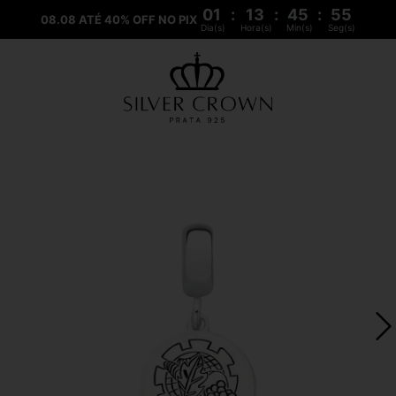
01
:
13
:
45
:
55
08.08 ATÉ 40% OFF NO PIX
Dia(s)
Hora(s)
Min(s)
Seg(s)