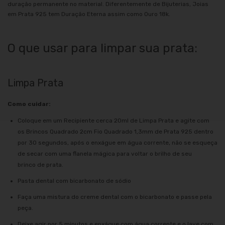
duração permanente no material. Diferentemente de Bijuterias, Joias
em Prata 925 tem Duração Eterna assim como Ouro 18k.
O que usar para limpar sua prata:
Limpa Prata
Como cuidar:
Coloque em um Recipiente cerca 20ml de Limpa Prata e agite com
os Brincos Quadrado 2cm Fio Quadrado 1,3mm de Prata 925 dentro
por 30 segundos, após o enxágue em água corrente, não se esqueça
de secar com uma flanela mágica para voltar o brilho de seu
brinco de prata.
Pasta dental com bicarbonato de sódio
Faça uma mistura do creme dental com o bicarbonato e passe pela
peça.
Deixe agir por 5 minutos e enxágue com água corrente e o lave com