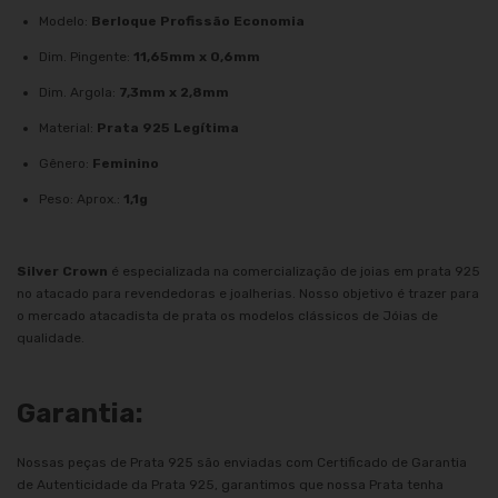
Modelo:
Berloque Profissão Economia
Dim. Pingente:
11,65mm x 0,6mm
Dim. Argola:
7,3mm x 2,8mm
Material:
Prata 925 Legítima
Gênero:
Feminino
Peso: Aprox.:
1,1g
Silver Crown
é especializada na comercialização de joias em prata 925
no atacado para revendedoras e joalherias. Nosso objetivo é trazer para
o mercado atacadista de prata os modelos clássicos de Jóias de
qualidade.
Garantia:
Nossas peças de Prata 925 são enviadas com Certificado de Garantia
de Autenticidade da Prata 925, garantimos que nossa Prata tenha