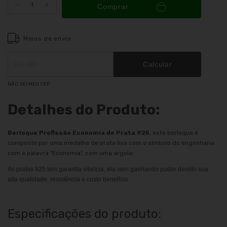
Comprar
Meios de envio
Entregas para o CEP:
ALTERAR CEP
Calcular
NÃO SEI MEU CEP
Detalhes do Produto:
Berloque Profissão Economia de Prata 925
, este berloque é
composto por uma medalha de prata lisa com o símbolo do engenharia
com a palavra "Economia", com uma argola;
As pratas 925 tem garantia vitalícia, ela vem ganhando poder devido sua
alta qualidade, resistência e custo benefício.
Especificações do produto: