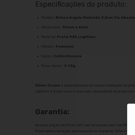
Especificações do produto:
Modelo:
Brinco Argola Redondo 3,2cm Fio Abau
Dimensões:
32mm x 4mm
Material:
Prata 925 Legítima
Gênero:
Feminino
Fecho:
Estilo Encaixe
Peso: Aprox.:
3.74g
Silver Crown
é especializada na comercialização de joi
objetivo é trazer para o mercado atacadista de prata os
Garantia:
Nossas peças de Prata 925 são enviadas com Certificado
Prata tenha duração permanente no material. Diferentem