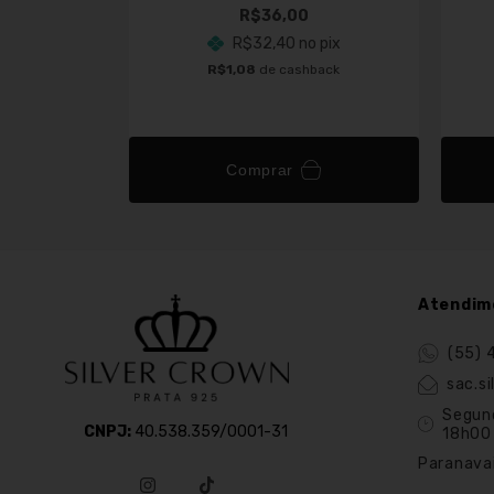
(1)
R$36,00
R$32,40
no pix
 pix
R$1,08
de cashback
hback
Comprar
Atendim
(55) 
sac.s
Segun
CNPJ:
40.538.359/0001-31
18h00
Paranava