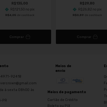
R$135,00
R$29,80
R$121,50
no pix
R$26,82
no pix
R$4,05
de cashback
R$0,89
de cashback
Comprar
Comprar
ento
Meios de
E
envio
44971-92418
Q
F
ilvercrown@gmail.com
P
da à sexta 08h00 às
Meios de pagamento
T
Cartão de Crédito
i-PR
B
Boleto ou PIX