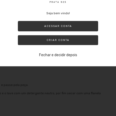
Seja bem vindo!
rata:
ACESSAR CONTA
CRIAR CONTA
Fechar e decidir depois
 e agite com os Brincos Quadrado 2cm Fio Quadrado 1,3mm de Prata
 corrente, não se esqueça de secar com uma flanela mágica para
 e passe pela peça.
e e o lave com um detergente neutro, por fim secar com uma flanela