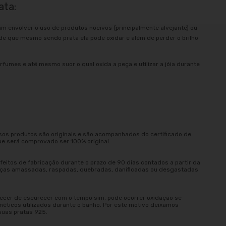
ata:
am envolver o uso de produtos nocivos (principalmente alvejante) ou
e que mesmo sendo prata ela pode oxidar e além de perder o brilho
rfumes e até mesmo suor o qual oxida a peça e utilizar a jóia durante
sos produtos são originais e são acompanhados do certificado de
ue será comprovado ser 100% original.
eitos de fabricação durante o prazo de 90 dias contados a partir da
peças amassadas, raspadas, quebradas, danificadas ou desgastadas
ecer de escurecer com o tempo sim, pode ocorrer oxidação se
méticos utilizados durante o banho. Por este motivo deixamos
suas pratas 925.