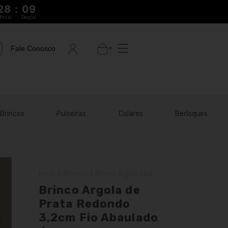
28
:
08
in(s)
Seg(s)
Fale Conosco
0
Brincos
Pulseiras
Colares
Berloques
Início
|
Brincos
|
Brinco Argola Lisa
Brinco Argola de
Prata Redondo
3,2cm Fio Abaulado