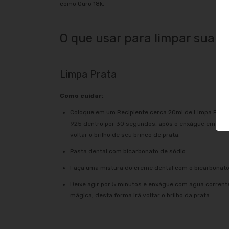
como Ouro 18k.
O que usar para limpar sua p
Limpa Prata
Como cuidar:
Coloque em um Recipiente cerca 20ml de Limpa Prata
925 dentro por 30 segundos, após o enxágue em água
voltar o brilho de seu brinco de prata.
Pasta dental com bicarbonato de sódio
Faça uma mistura do creme dental com o bicarbonato
Deixe agir por 5 minutos e enxágue com água corrent
mágica, desta forma irá voltar o brilho da prata.