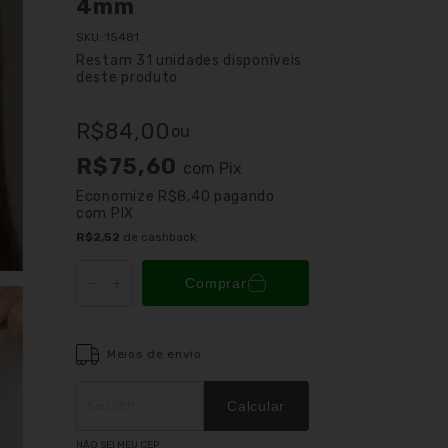
4mm
SKU:
15481
Restam
31
unidades disponíveis
deste produto
R$84,00
ou
R$75,60
com
Pix
Economize
R$8,40
pagando
com PIX
R$2,52
de cashback
Comprar
Meios de envio
Entregas para o CEP:
ALTERAR CEP
Calcular
NÃO SEI MEU CEP