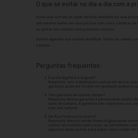
O que se evitar no dia a dia com a pr
Evite usar a Prata ao fazer tarefas domésticas que poss
até mesmo nadar em uma piscina com cloro. Lembre-se d
ao entrar em contato com produtos nocivos.
Outros agentes que podem danificar: tintas de cabelo, pe
o banho.
Perguntas frequentes:
É prata legitima e original?
Resposta: sim, trabalhamos com prata de Lei, nos
garantia, pode ser levado em qualquer joalheira q
Têm garantia de quanto tempo?
Resposta: Nossa garantia é permanente contra def
data de compra. A garantia não cobre mau uso, 
pelo uso natural.
Ela fica Preta ou Escurece?
Resposta: Mesmo sendo Prata Original pode acont
utilizar em contato com o suor, ou até mesmo cos
algumas dicas acima, para saber como cuidar de 