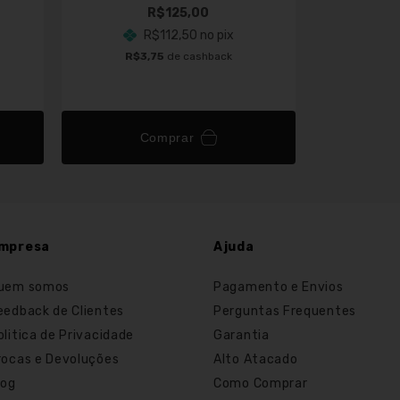
Brinco Ar
R$125,00
R$112,50
no pix
R$3,75
de cashback
R$1
Comprar
C
mpresa
Ajuda
uem somos
Pagamento e Envios
eedback de Clientes
Perguntas Frequentes
olitica de Privacidade
Garantia
rocas e Devoluções
Alto Atacado
log
Como Comprar