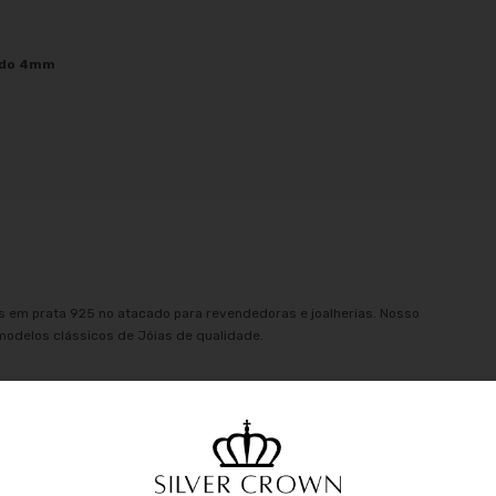
lado 4mm
as em prata 925 no atacado para revendedoras e joalherias. Nosso
 modelos clássicos de Jóias de qualidade.
 de Garantia de Autenticidade da Prata 925, garantimos que nossa
ente de Bijuterias, Joias em Prata 925 tem Duração Eterna assim