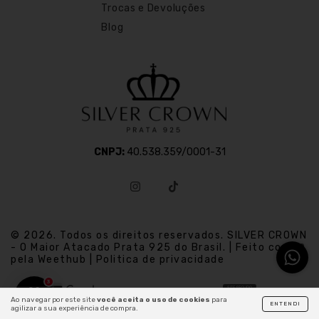
Trocas e Devoluções
Blog
CNPJ:
40.538.359/0001-31
© 2026. Todos os direitos reservados. SILVER CROWN
- O Maior Atacado Prata 925 do Brasil. | Feito com
pela Weethub | Politica de privacidade
3
Ao navegar por este site
você aceita o uso de cookies
para
ENTENDI
agilizar a sua experiência de compra.