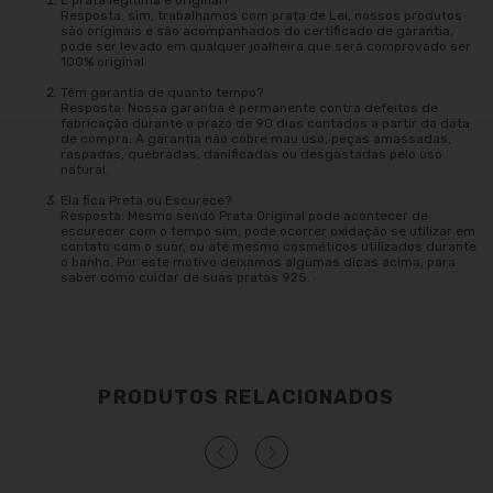
É prata legitima e original?
Resposta: sim, trabalhamos com prata de Lei, nossos produtos
são originais e são acompanhados do certificado de garantia,
pode ser levado em qualquer joalheira que será comprovado ser
100% original.
Têm garantia de quanto tempo?
Resposta: Nossa garantia é permanente contra defeitos de
fabricação durante o prazo de 90 dias contados a partir da data
de compra. A garantia não cobre mau uso, peças amassadas,
raspadas, quebradas, danificadas ou desgastadas pelo uso
natural.
Ela fica Preta ou Escurece?
Resposta: Mesmo sendo Prata Original pode acontecer de
escurecer com o tempo sim, pode ocorrer oxidação se utilizar em
contato com o suor, ou até mesmo cosméticos utilizados durante
o banho. Por este motivo deixamos algumas dicas acima, para
saber como cuidar de suas pratas 925.
PRODUTOS RELACIONADOS