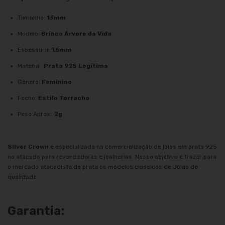
Tamanho:
13mm
Modelo:
Brinco Árvore da Vida
Espessura:
1,5mm
Material:
Prata 925 Legítima
Gênero:
Feminino
Fecho:
Estilo Tarracha
Peso Aprox.:
2g
Silver Crown
é especializada na comercialização de joias em prata 925
no atacado para revendedoras e joalherias. Nosso objetivo é trazer para
o mercado atacadista de prata os modelos clássicos de Jóias de
qualidade.
Garantia: