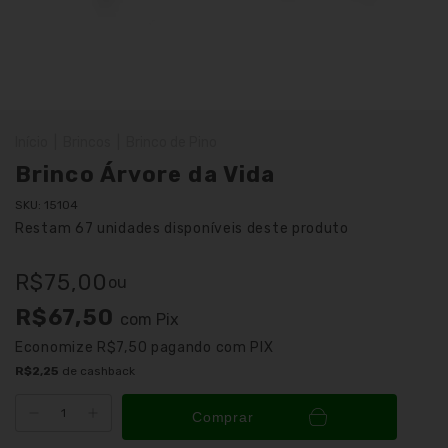
Início
|
Brincos
|
Brinco de Pino
Brinco Árvore da Vida
SKU:
15104
Restam
67
unidades disponíveis deste produto
R$75,00
ou
R$67,50
com
Pix
Economize
R$7,50
pagando com PIX
R$2,25
de cashback
Comprar