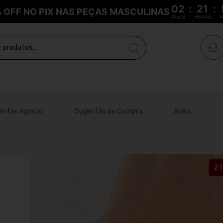
02
:
21
:
% OFF NO PIX NAS PEÇAS MASCULINAS
Dia(s)
Hora(s)
M
entos Agosto
Sugestão de Compra
Anéis
2