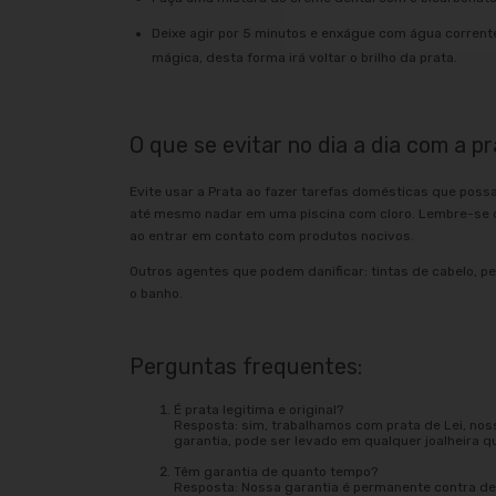
Deixe agir por 5 minutos e enxágue com água corrent
mágica, desta forma irá voltar o brilho da prata.
O que se evitar no dia a dia com a pr
Evite usar a Prata ao fazer tarefas domésticas que poss
até mesmo nadar em uma piscina com cloro. Lembre-se d
ao entrar em contato com produtos nocivos.
Outros agentes que podem danificar: tintas de cabelo, pe
o banho.
Perguntas frequentes:
É prata legitima e original?
Resposta: sim, trabalhamos com prata de Lei, nos
garantia, pode ser levado em qualquer joalheira q
Têm garantia de quanto tempo?
Resposta: Nossa garantia é permanente contra def