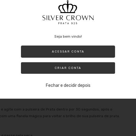
 de Garantia de Autenticidade da Prata 925, garantimos que nossa
Seja bem vindo!
ente de Bijuterias, Joias em Prata 925 tem Duração Eterna assim
ACESSAR CONTA
rata:
CRIAR CONTA
Fechar e decidir depois
e agite com a pulseira de Prata dentro por 30 segundos, após o
m uma flanela mágica para voltar o brilho de sua pulseira de prata.
 e passe pela peça.