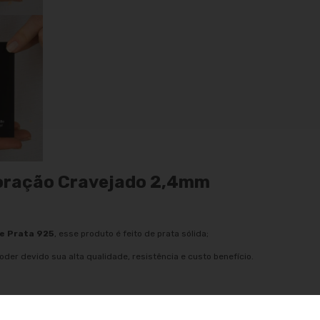
 Coração Cravejado 2,4mm
de Prata 925
, esse produto é feito de prata sólida;
oder devido sua alta qualidade, resistência e custo benefício.
as em prata 925 no atacado para revendedoras e joalherias. Nosso
modelos clássicos de jóias de qualidade.