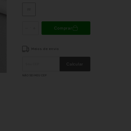
22
Comprar
Meios de envio
Entregas para o CEP:
ALTERAR CEP
Calcular
NÃO SEI MEU CEP