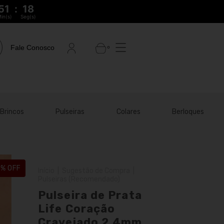
51
:
17
in(s)
Seg(s)
Fale Conosco
0
Brincos
Pulseiras
Colares
Berloques
4
% OFF
Início
|
Sugestão de Compra
|
Pulseiras (Recomendado)
Pulseira de Prata
Life Coração
Cravejado 2,4mm