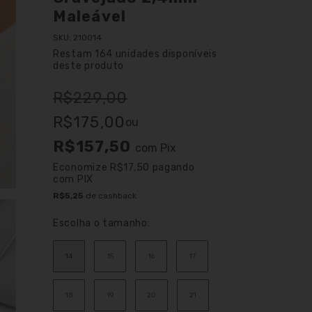
Maleável
SKU:
210014
Restam
164
unidades disponíveis
deste produto
R$229,00
R$175,00
ou
R$157,50
com
Pix
Economize
R$17,50
pagando
com PIX
R$5,25
de cashback
Escolha o tamanho:
14
15
16
17
18
19
20
21