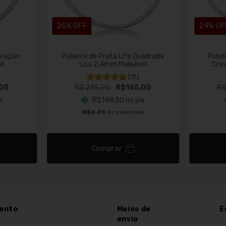
25
% OFF
24
% OF
oração
Pulseira de Prata Life Quadrada
Pulse
el
Liso 2,4mm Maleável
Cra
(15)
00
R$219,00
R$165,00
R
x
R$148,50
no pix
k
R$4,95
de cashback
Comprar
ento
Meios de
E
envio