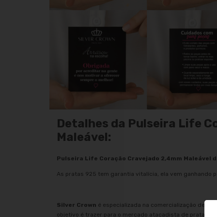
Detalhes da Pulseira Life
Maleável:
Pulseira Life Coração Cravejado 2,4mm Maleável 
As pratas 925 tem garantia vitalícia, ela vem ganhando p
Silver Crown
é especializada na comercialização de joi
objetivo é trazer para o mercado atacadista de prata os 