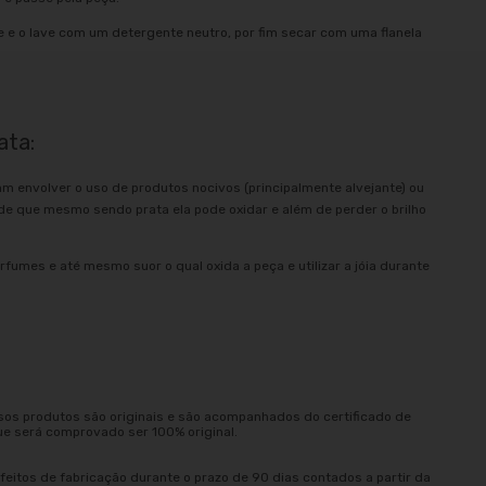
e e o lave com um detergente neutro, por fim secar com uma flanela
ata:
am envolver o uso de produtos nocivos (principalmente alvejante) ou
e que mesmo sendo prata ela pode oxidar e além de perder o brilho
rfumes e até mesmo suor o qual oxida a peça e utilizar a jóia durante
sos produtos são originais e são acompanhados do certificado de
ue será comprovado ser 100% original.
eitos de fabricação durante o prazo de 90 dias contados a partir da