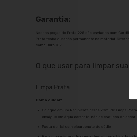
Garantia:
Nossas peças de Prata 925 são enviadas com Certificado
Prata tenha duração permanente no material. Diferentem
como Ouro 18k.
O que usar para limpar sua p
Limpa Prata
Como cuidar:
Coloque em um Recipiente cerca 20ml de Limpa Prata 
enxágue em água corrente, não se esqueça de secar co
Pasta dental com bicarbonato de sódio
Faça uma mistura do creme dental com o bicarbonato