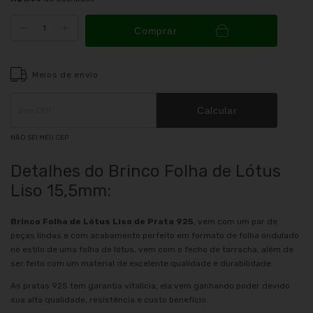
Comprar
Meios de envio
Entregas para o CEP:
ALTERAR CEP
Calcular
NÃO SEI MEU CEP
Detalhes do Brinco Folha de Lótus
Liso 15,5mm:
Brinco Folha de Lótus Liso de Prata 925
, vem com um par de
peças lindas e com acabamento perfeito em formato de folha ondulado
no estilo de uma folha de lótus, vem com o fecho de tarracha, além de
ser feito com um material de excelente qualidade e durabilidade.
As pratas 925 tem garantia vitalícia, ela vem ganhando poder devido
sua alta qualidade, resistência e custo benefício.