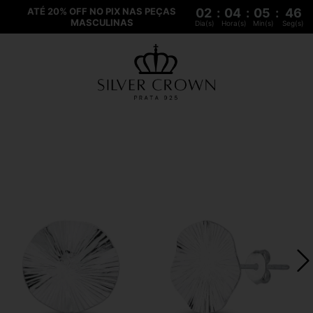
ATÉ 20% OFF NO PIX NAS PEÇAS
02
:
04
:
05
:
46
MASCULINAS
Dia(s)
Hora(s)
Min(s)
Seg(s)