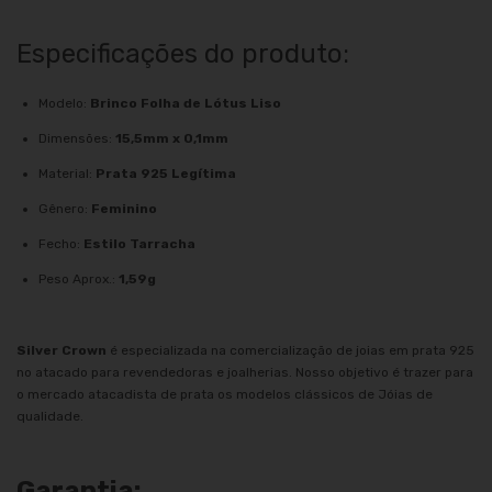
Especificações do produto:
Modelo:
Brinco Folha de Lótus Liso
Dimensões:
15,5mm x 0,1mm
Material:
Prata 925 Legítima
Gênero:
Feminino
Fecho:
Estilo Tarracha
Peso Aprox.:
1,59g
Silver Crown
é especializada na comercialização de joias em prata 925
no atacado para revendedoras e joalherias. Nosso objetivo é trazer para
o mercado atacadista de prata os modelos clássicos de Jóias de
qualidade.
Garantia: