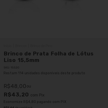
Início
|
Brincos
|
Brinco de Pino
Brinco de Prata Folha de Lótus
Liso 15,5mm
SKU:
15520
Restam
114
unidades disponíveis deste produto
R$48,00
ou
R$43,20
com
Pix
Economize
R$4,80
pagando com PIX
R$1,44
de cashback