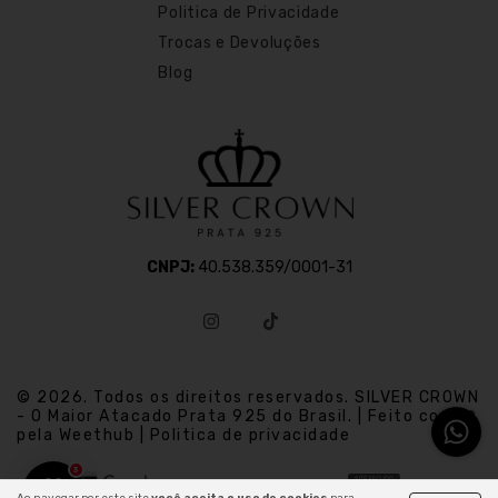
Politica de Privacidade
Trocas e Devoluções
Blog
CNPJ:
40.538.359/0001-31
© 2026. Todos os direitos reservados. SILVER CROWN
- O Maior Atacado Prata 925 do Brasil. | Feito com
pela Weethub | Politica de privacidade
3