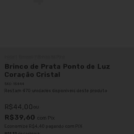
Início
|
Brincos
|
Brinco de Pino
Brinco de Prata Ponto de Luz
Coração Cristal
SKU:
15444
Restam
470
unidades disponíveis deste produto
R$44,00
ou
R$39,60
com
Pix
Economize
R$4,40
pagando com PIX
R$1,32
de cashback