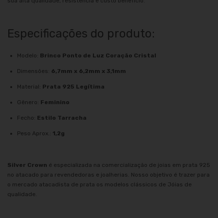
sua alta qualidade, resistência e custo benefício.
Especificações do produto:
Modelo:
Brinco Ponto de Luz Coração Cristal
Dimensões:
6,7mm x 6,2mm x 3,1mm
Material:
Prata 925 Legítima
Gênero:
Feminino
Fecho:
Estilo Tarracha
Peso Aprox.:
1,2g
Silver Crown
é especializada na comercialização de joias em prata 925
no atacado para revendedoras e joalherias. Nosso objetivo é trazer para
o mercado atacadista de prata os modelos clássicos de Jóias de
qualidade.