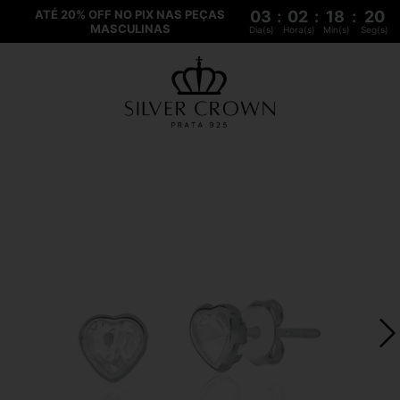
ATÉ 20% OFF NO PIX NAS PEÇAS
03
:
02
:
18
:
20
MASCULINAS
Dia(s)
Hora(s)
Min(s)
Seg(s)