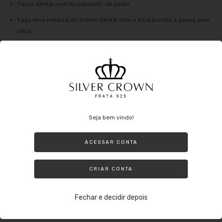
Pasta dental com bicarbonato de sódio
Faça uma mistura do creme dental com o bicarbonato e passe pela
peça.
Deixe agir por 5 minutos e enxágue com água corrente e o lave com
um detergente neutro, por fim secar com uma flanela mágica, desta
forma irá voltar o brilho da prata.
O que se evitar no dia a dia com a prata:
Seja bem vindo!
Evite usar a Prata ao fazer tarefas domésticas que possam envolver o
uso de produtos nocivos (principalmente alvejante) ou até mesmo nadar
ACESSAR CONTA
em uma piscina com cloro. Lembre-se de que mesmo sendo prata ela
pode oxidar e além de perder o brilho ao entrar em contato com
produtos nocivos.
CRIAR CONTA
Outros agentes que podem danificar: tintas de cabelo, perfumes e até
mesmo suor o qual oxida a peça e utilizar a jóia durante o banho.
Fechar e decidir depois