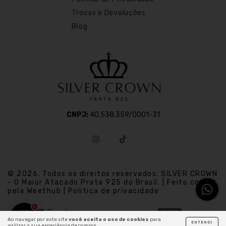
Trocas e Devoluções
Blog
CNPJ:
40.538.359/0001-31
© 2026. Todos os direitos reservados. SILVER CROWN
- O Maior Atacado Prata 925 do Brasil. | Feito com
pela Weethub | Politica de privacidade
3
Ao navegar por este site
você aceita o uso de cookies
para
ENTENDI
agilizar a sua experiência de compra.