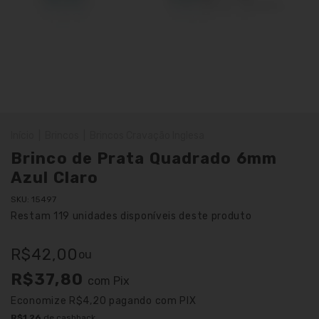
Início
|
Brincos
|
Brincos Cravação Inglesa
Brinco de Prata Quadrado 6mm
Azul Claro
SKU:
15497
Restam
119
unidades disponíveis deste produto
R$42,00
ou
R$37,80
com
Pix
Economize
R$4,20
pagando com PIX
R$1,26
de cashback