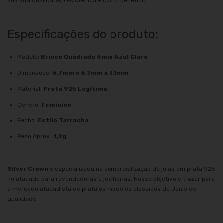
sua alta qualidade, resistência e custo benefício.
Especificações do produto:
Modelo:
Brinco Quadrado 6mm Azul Claro
Dimensões:
6,7mm x 6,7mm x 3,1mm
Material:
Prata 925 Legítima
Gênero:
Feminino
Fecho:
Estilo Tarracha
Peso Aprox.:
1,2g
Silver Crown
é especializada na comercialização de joias em prata 925
no atacado para revendedoras e joalherias. Nosso objetivo é trazer para
o mercado atacadista de prata os modelos clássicos de Jóias de
qualidade.