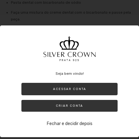
Pasta dental com bicarbonato de sódio
Faça uma mistura do creme dental com o bicarbonato e passe pela
peça.
Deixe agir por 5 minutos e enxágue com água corrente e o lave com
um detergente neutro, por fim secar com uma flanela mágica, desta
forma irá voltar o brilho da prata.
O que se evitar no dia a dia com a prata:
Seja bem vindo!
Evite usar a Prata ao fazer tarefas domésticas que possam envolver o
uso de produtos nocivos (principalmente alvejante) ou até mesmo nadar
ACESSAR CONTA
em uma piscina com cloro. Lembre-se de que mesmo sendo prata ela
pode oxidar e além de perder o brilho ao entrar em contato com
produtos nocivos.
CRIAR CONTA
Outros agentes que podem danificar: tintas de cabelo, perfumes e até
mesmo suor o qual oxida a peça e utilizar a jóia durante o banho.
Fechar e decidir depois