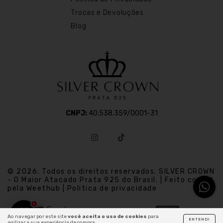
Trocas e Devoluções
Blog
CNPJ:
40.538.359/0001-31
© 2026. Todos os direitos reservados. SILVER CROWN
- O Maior Atacado Prata 925 do Brasil. | Feito com
pela Weethub | Politica de privacidade
3
Ao navegar por este site
você aceita o uso de cookies
para
ENTENDI
agilizar a sua experiência de compra.