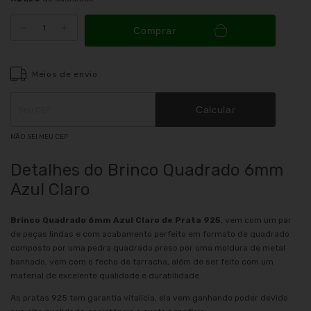
Comprar
Meios de envio
Entregas para o CEP:
ALTERAR CEP
Calcular
NÃO SEI MEU CEP
Detalhes do Brinco Quadrado 6mm
Azul Claro
Brinco Quadrado 6mm Azul Claro de Prata 925
, vem com um par
de peças lindas e com acabamento perfeito em formato de quadrado
composto por uma pedra quadrado preso por uma moldura de metal
banhado, vem com o fecho de tarracha, além de ser feito com um
material de excelente qualidade e durabilidade.
As pratas 925 tem garantia vitalícia, ela vem ganhando poder devido