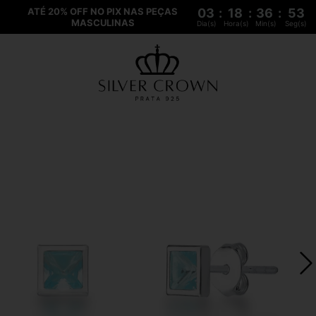
ATÉ 20% OFF NO PIX NAS PEÇAS
03
:
18
:
36
:
52
MASCULINAS
Dia(s)
Hora(s)
Min(s)
Seg(s)