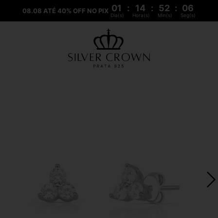
01
:
14
:
52
:
05
08.08 ATÉ 40% OFF NO PIX
Dia(s)
Hora(s)
Min(s)
Seg(s)