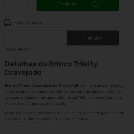
Comprar
Meios de envio
Entregas para o CEP:
ALTERAR CEP
Calcular
NÃO SEI MEU CEP
Detalhes do Brinco Trinity
Cravejado
Brinco Trinity Cravejado de Prata 925
, vem com um par de peças
lindas e com acabamento perfeito em formato de símbolo de trinity,
vem com o fecho de tarracha, além de ser feito com um material de
excelente qualidade e durabilidade.
As pratas 925 tem garantia vitalícia, ela vem ganhando poder devido
sua alta qualidade, resistência e custo benefício.