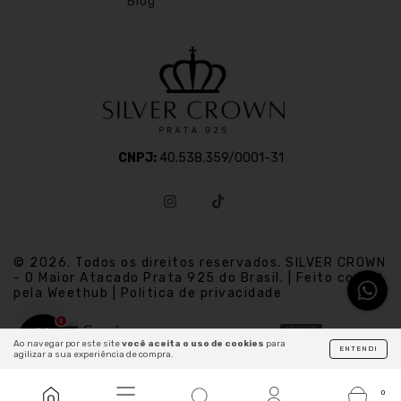
Blog
CNPJ:
40.538.359/0001-31
© 2026. Todos os direitos reservados. SILVER CROWN
- O Maior Atacado Prata 925 do Brasil. | Feito com
pela Weethub | Politica de privacidade
3
Ao navegar por este site
você aceita o uso de cookies
para
ENTENDI
agilizar a sua experiência de compra.
0