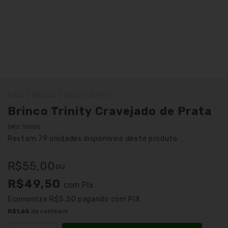
Início
|
Brincos
|
Brinco de Pino
Brinco Trinity Cravejado de Prata
SKU:
15026
Restam
79
unidades disponíveis deste produto
R$55,00
ou
R$49,50
com
Pix
Economize
R$5,50
pagando com PIX
R$1,65
de cashback