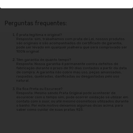
mesmo suor o qual oxida a peça e utilizar a jóia durante o banho.
Perguntas frequentes:
É prata legitima e original?
Resposta: sim, trabalhamos com prata de Lei, nossos produtos
são originais e são acompanhados do certificado de garantia,
pode ser levado em qualquer joalheira que será comprovado ser
100% original.
Têm garantia de quanto tempo?
Resposta: Nossa garantia é permanente contra defeitos de
fabricação durante o prazo de 90 dias contados a partir da data
de compra. A garantia não cobre mau uso, peças amassadas,
raspadas, quebradas, danificadas ou desgastadas pelo uso
natural.
Ela fica Preta ou Escurece?
Resposta: Mesmo sendo Prata Original pode acontecer de
escurecer com o tempo sim, pode ocorrer oxidação se utilizar em
contato com o suor, ou até mesmo cosméticos utilizados durante
o banho. Por este motivo deixamos algumas dicas acima, para
saber como cuidar de suas pratas 925.