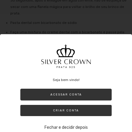
30 segundos, após o enxágue em água corrente, não se esqueça de
secar com uma flanela mágica para voltar o brilho de seu brinco de
prata.
Pasta dental com bicarbonato de sódio
Faça uma mistura do creme dental com o bicarbonato e passe pela
peça.
Deixe agir por 5 minutos e enxágue com água corrente e o lave com
um detergente neutro, por fim secar com uma flanela mágica, desta
forma irá voltar o brilho da prata.
Seja bem vindo!
O que se evitar no dia a dia com a prata:
ACESSAR CONTA
Evite usar a Prata ao fazer tarefas domésticas que possam envolver o
uso de produtos nocivos (principalmente alvejante) ou até mesmo nadar
em uma piscina com cloro. Lembre-se de que mesmo sendo prata ela
CRIAR CONTA
pode oxidar e além de perder o brilho ao entrar em contato com
produtos nocivos.
Fechar e decidir depois
Outros agentes que podem danificar: tintas de cabelo, perfumes e até