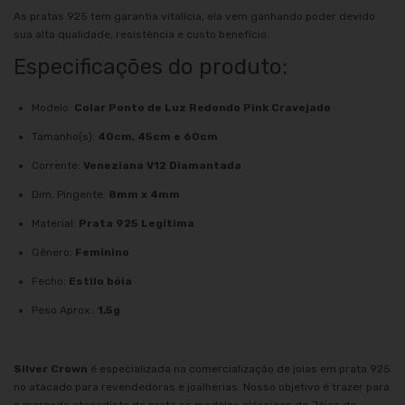
As pratas 925 tem garantia vitalícia, ela vem ganhando poder devido
sua alta qualidade, resistência e custo benefício.
Especificações do produto:
Modelo:
Colar Ponto de Luz Redondo Pink Cravejado
Tamanho(s):
40cm, 45cm e 60cm
Corrente:
Veneziana V12 Diamantada
Dim. Pingente:
8mm x 4mm
Material:
Prata 925 Legítima
Gênero:
Feminino
Fecho:
Estilo bóia
Peso Aprox.:
1,5g
Silver Crown
é especializada na comercialização de joias em prata 925
no atacado para revendedoras e joalherias. Nosso objetivo é trazer para
o mercado atacadista de prata os modelos clássicos de Jóias de