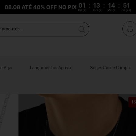
01
:
13
:
14
:
51
08.08 ATÉ 40% OFF NO PIX
Dia(s)
Hora(s)
Min(s)
Seg(s)
e Aqui
Lançamentos Agosto
Sugestão de Compra
1