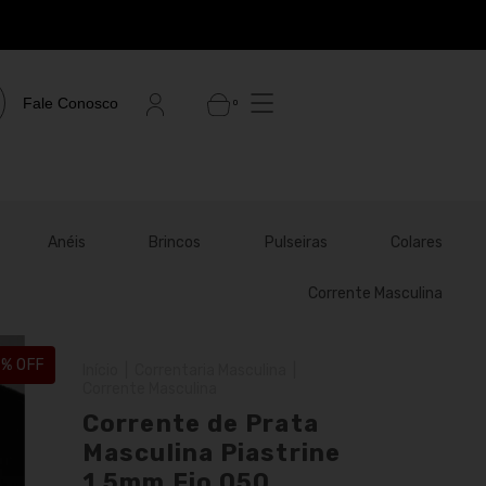
Fale Conosco
0
Anéis
Brincos
Pulseiras
Colares
Corrente Masculina
5
% OFF
Início
|
Correntaria Masculina
|
Corrente Masculina
Corrente de Prata
Masculina Piastrine
1,5mm Fio 050