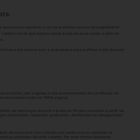
ata:
as que possam envolver o uso de produtos nocivos (principalmente
o. Lembre-se de que mesmo sendo prata ela pode oxidar e além de
os.
rfumes e até mesmo suor o qual oxida a peça e utilizar a jóia durante
sos produtos são originais e são acompanhados do certificado de
ue será comprovado ser 100% original.
eitos de fabricação durante o prazo de 90 dias contados a partir da
peças amassadas, raspadas, quebradas, danificadas ou desgastadas
ecer de escurecer com o tempo sim, pode ocorrer oxidação se
méticos utilizados durante o banho. Por este motivo deixamos