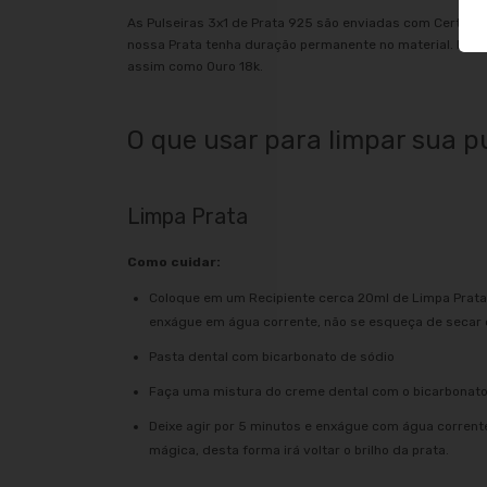
As Pulseiras 3x1 de Prata 925 são enviadas com Certific
nossa Prata tenha duração permanente no material. Dife
assim como Ouro 18k.
O que usar para limpar sua pu
Limpa Prata
Como cuidar:
Coloque em um Recipiente cerca 20ml de Limpa Prata 
enxágue em água corrente, não se esqueça de secar co
Pasta dental com bicarbonato de sódio
Faça uma mistura do creme dental com o bicarbonato
Deixe agir por 5 minutos e enxágue com água corrent
mágica, desta forma irá voltar o brilho da prata.