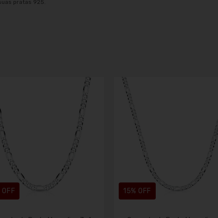
suas pratas 925.
 OFF
15
% OFF