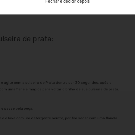
Fechar e decidir depois
ado de Garantia de Autenticidade da Prata 925, garantimos que
rentemente de Bijuterias, Joias em Prata 925 tem Duração Eterna
lseira de prata:
e agite com a pulseira de Prata dentro por 30 segundos, após o
m uma flanela mágica para voltar o brilho de sua pulseira de prata.
 e passe pela peça.
e e o lave com um detergente neutro, por fim secar com uma flanela