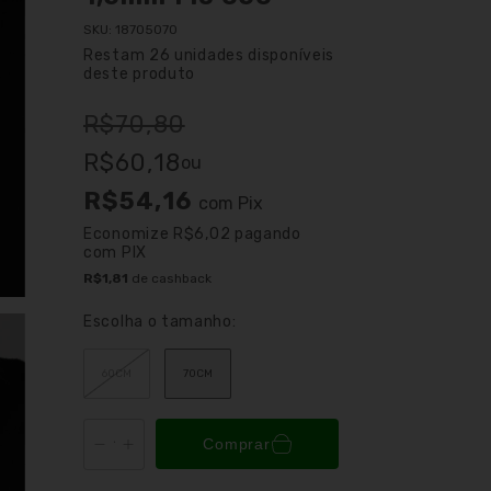
SKU:
18705070
Restam
26
unidades disponíveis
deste produto
R$70,80
R$60,18
ou
R$54,16
com
Pix
Economize
R$6,02
pagando
com PIX
R$1,81
de cashback
Escolha o tamanho:
60CM
70CM
Comprar