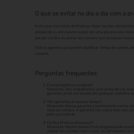
O que se evitar no dia a dia com a pr
Evite usar Corrrente de Prata ao fazer tarefas doméstic
alvejante) ou até mesmo nadar em uma piscina com clor
perder o brilho ao entrar em contato com produtos nociv
Outros agentes que podem danificar: tintas de cabelo, pe
o banho.
Perguntas frequentes:
É prata legitima e original?
Resposta: sim, trabalhamos com prata de Lei, nos
garantia, pode ser levado em qualquer joalheira q
Têm garantia de quanto tempo?
Resposta: Nossa garantia é permanente contra def
data de compra. A garantia não cobre mau uso, 
pelo uso natural.
Ela fica Preta ou Escurece?
Resposta: Mesmo sendo Prata Original pode acont
utilizar em contato com o suor, ou até mesmo cos