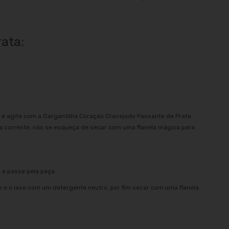
rata:
 e agite com a Gargantilha Coração Cravejado Passante de Prata
 corrente, não se esqueça de secar com uma flanela mágica para
 e passe pela peça.
e e o lave com um detergente neutro, por fim secar com uma flanela