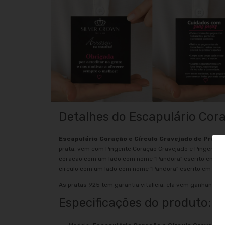
Detalhes do Escapulário Cora
Escapulário Coração e Círculo Cravejado de Prata 
prata, vem com Pingente Coração Cravejado e Pingente C
coração com um lado com nome "Pandora" escrito em imp
circulo com um lado com nome "Pandora" escrito em impr
As pratas 925 tem garantia vitalícia, ela vem ganhando p
Especificações do produto: