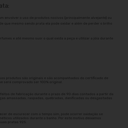
ata:
am envolver o uso de produtos nocivos (principalmente alvejante) ou
e que mesmo sendo prata ela pode oxidar e além de perder o brilho
rfumes e até mesmo suor o qual oxida a peça e utilizar a jóia durante
sos produtos são originais e são acompanhados do certificado de
ue será comprovado ser 100% original.
eitos de fabricação durante o prazo de 90 dias contados a partir da
peças amassadas, raspadas, quebradas, danificadas ou desgastadas
ecer de escurecer com o tempo sim, pode ocorrer oxidação se
méticos utilizados durante o banho. Por este motivo deixamos
suas pratas 925.