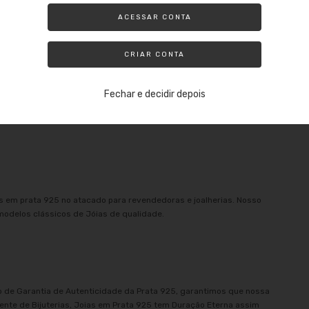
 de Prata Inspired
ACESSAR CONTA
CRIAR CONTA
Fechar e decidir depois
as em prata 925 no atacado para revendedoras e joalherias. Nosso
 modelos clássicos de Jóias de qualidade.
 de Garantia de Autenticidade da Prata 925, garantimos que nossa
ente de Bijuterias, Joias em Prata 925 tem Duração Eterna assim