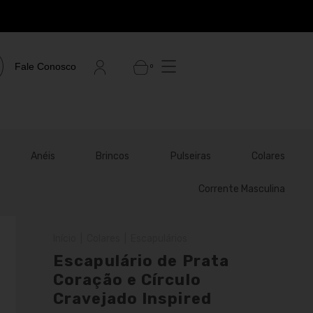
Fale Conosco
0
Anéis
Brincos
Pulseiras
Colares
Corrente Masculina
Início
|
Colares
|
Escapulários
Escapulário de Prata
Coração e Círculo
Cravejado Inspired