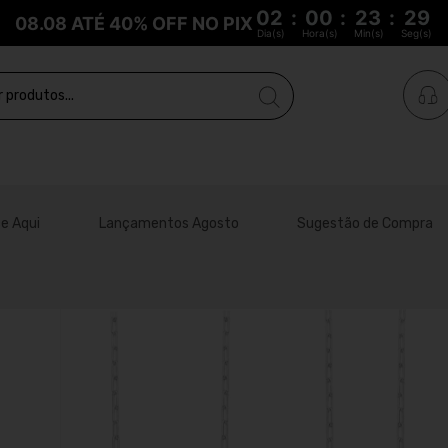
02
:
00
:
23
:
28
08.08 ATÉ 40% OFF NO PIX
Dia(s)
Hora(s)
Min(s)
Seg(s)
e Aqui
Lançamentos Agosto
Sugestão de Compra