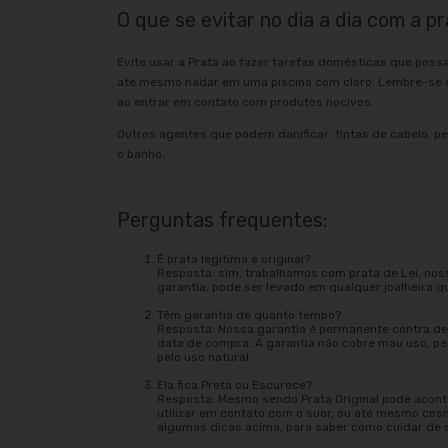
O que se evitar no dia a dia com a pr
Evite usar a Prata ao fazer tarefas domésticas que poss
até mesmo nadar em uma piscina com cloro. Lembre-se d
ao entrar em contato com produtos nocivos.
Outros agentes que podem danificar: tintas de cabelo, pe
o banho.
Perguntas frequentes:
É prata legitima e original?
Resposta: sim, trabalhamos com prata de Lei, nos
garantia, pode ser levado em qualquer joalheira q
Têm garantia de quanto tempo?
Resposta: Nossa garantia é permanente contra def
data de compra. A garantia não cobre mau uso, 
pelo uso natural.
Ela fica Preta ou Escurece?
Resposta: Mesmo sendo Prata Original pode acont
utilizar em contato com o suor, ou até mesmo cos
algumas dicas acima, para saber como cuidar de 