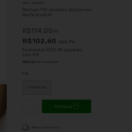
SKU:
455091
Restam
142
unidades disponíveis
deste produto
R$114,00
ou
R$102,60
com
Pix
Economize
R$11,40
pagando
com PIX
R$3,42
de cashback
Fio
CARTIER 040
Comprar
Meios de envio