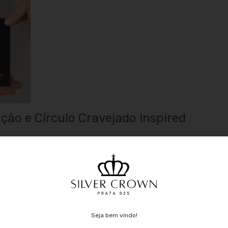
ção e Círculo Cravejado Inspired
Inspired
de Prata 925
, esse produto usa corrente cartier 040 de
irculo Cravejado, que é composto por prata em forma de uma
ressão e o outro lado ser cravejado e prata em forma de uma
essão e o outro lado ser cravejado, respectivamente;
oder devido sua alta qualidade, resistência e custo benefício.
Seja bem vindo!