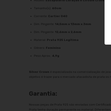
Modelo:
Escapulário Coração e Círculo Cravejado
Tamanho(s):
60cm
Corrente:
Cartier 040
Dim. Pingente:
14,5mm x 13mm x 3mm
Dim. Pingente:
12,6mm x 2,6mm
Material:
Prata 925 Legítima
Gênero:
Feminino
Peso Aprox.:
4,9g
Silver Crown
é especializada na comercialização de joi
objetivo é trazer para o mercado atacadista de prata os
Garantia:
Nossas peças de Prata 925 são enviadas com Certificado
Prata tenha duração permanente no material. Diferentem