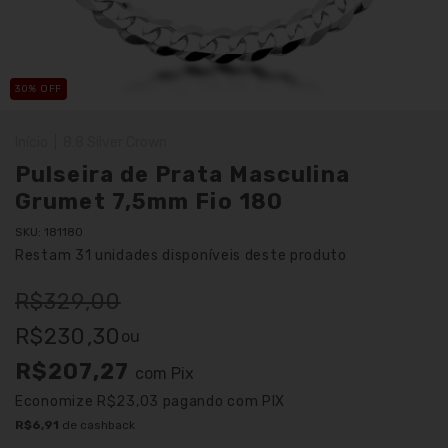
30
% OFF
Início
|
8.8 Silver Crown
Pulseira de Prata Masculina
Grumet 7,5mm Fio 180
SKU:
181180
Restam
31
unidades disponíveis deste produto
R$329,00
R$230,30
ou
R$207,27
com
Pix
Economize
R$23,03
pagando com PIX
R$6,91
de cashback