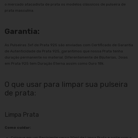
o mercado atacadista de prata os modelos clássicos de pulseira de
prata masculina.
Garantia:
As Pulseiras 3x1 de Prata 925 são enviadas com Certificado de Garantia
de Autenticidade da Prata 925, garantimos que nossa Prata tenha
duração permanente no material. Diferentemente de Bijuterias, Joias
em Prata 925 tem Duração Eterna assim como Ouro 18k.
O que usar para limpar sua pulseira
de prata:
Limpa Prata
Como cuidar:
Coloque em um Recipiente cerca 20ml de Limpa Prata e agite com a