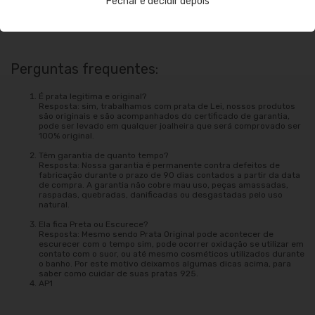
Fechar e decidir depois
Outros agentes que podem danificar: tintas de cabelo, perfumes e até
mesmo suor o qual oxida a peça e utilizar a jóia durante o banho.
Perguntas frequentes:
É prata legitima e original?
Resposta: sim, trabalhamos com prata de Lei, nossos produtos
são originais e são acompanhados do certificado de garantia,
pode ser levado em qualquer joalheira que será comprovado ser
100% original.
Têm garantia de quanto tempo?
Resposta: Nossa garantia é permanente contra defeitos de
fabricação durante o prazo de 90 dias contados a partir da data
de compra. A garantia não cobre mau uso, peças amassadas,
raspadas, quebradas, danificadas ou desgastadas pelo uso
natural.
Ela fica Preta ou Escurece?
Resposta: Mesmo sendo Prata Original pode acontecer de
escurecer com o tempo sim, pode ocorrer oxidação se utilizar em
contato com o suor, ou até mesmo cosméticos utilizados durante
o banho. Por este motivo deixamos algumas dicas acima, para
saber como cuidar de suas pratas 925.
AP1