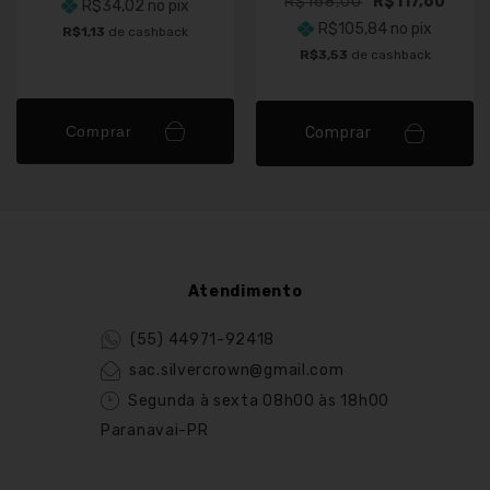
R$168,00
R$117,60
R$34,02
no pix
R$105,84
no pix
R$1,13
de cashback
R$3,53
de cashback
Comprar
Comprar
Atendimento
(55) 44971-92418
sac.silvercrown@gmail.com
Segunda à sexta 08h00 às 18h00
Paranavai-PR