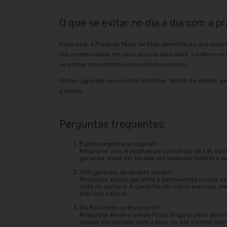
O que se evitar no dia a dia com a pr
Evite usar a Prata ao fazer tarefas domésticas que poss
até mesmo nadar em uma piscina com cloro. Lembre-se d
ao entrar em contato com produtos nocivos.
Outros agentes que podem danificar: tintas de cabelo, pe
o banho.
Perguntas frequentes:
É prata legitima e original?
Resposta: sim, trabalhamos com prata de Lei, nos
garantia, pode ser levado em qualquer joalheira q
Têm garantia de quanto tempo?
Resposta: Nossa garantia é permanente contra def
data de compra. A garantia não cobre mau uso, 
pelo uso natural.
Ela fica Preta ou Escurece?
Resposta: Mesmo sendo Prata Original pode acont
utilizar em contato com o suor, ou até mesmo cos