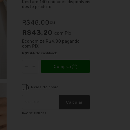
Restam
140
unidades disponíveis
deste produto
R$48,00
ou
R$43,20
com
Pix
Economize
R$4,80
pagando
com PIX
R$1,44
de cashback
Comprar
Meios de envio
Entregas para o CEP:
ALTERAR CEP
Calcular
NÃO SEI MEU CEP