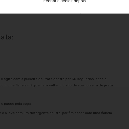
Fechar e decidir depois
 de Garantia de Autenticidade da Prata 925, garantimos que nossa
ente de Bijuterias, Joias em Prata 925 tem Duração Eterna assim
rata:
e agite com a pulseira de Prata dentro por 30 segundos, após o
m uma flanela mágica para voltar o brilho de sua pulseira de prata.
 e passe pela peça.
e e o lave com um detergente neutro, por fim secar com uma flanela