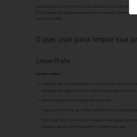
Nossas peças de Prata 925 são enviadas com Certificado
Prata tenha duração permanente no material. Diferentem
como Ouro 18k.
O que usar para limpar sua p
Limpa Prata
Como cuidar:
Coloque em um Recipiente cerca 20ml de Limpa Prata 
enxágue em água corrente, não se esqueça de secar co
Pasta dental com bicarbonato de sódio
Faça uma mistura do creme dental com o bicarbonato
Deixe agir por 5 minutos e enxágue com água corrent
mágica, desta forma irá voltar o brilho da prata.