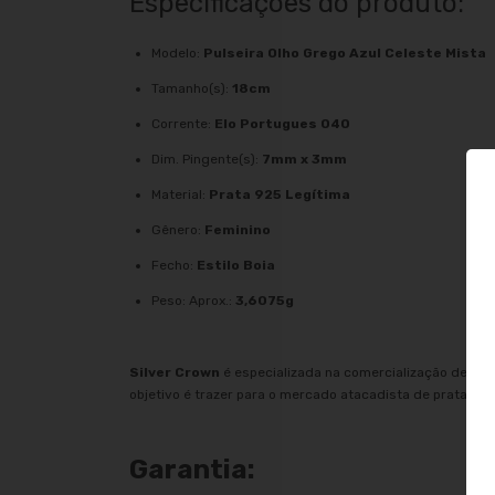
Especificações do produto:
Modelo:
Pulseira Olho Grego Azul Celeste Mista
Tamanho(s):
18cm
Corrente:
Elo Portugues 040
Dim. Pingente(s):
7mm x 3mm
Material:
Prata 925 Legítima
Gênero:
Feminino
Fecho:
Estilo Boia
Peso: Aprox.:
3,6075g
Silver Crown
é especializada na comercialização de joi
objetivo é trazer para o mercado atacadista de prata os 
Garantia: