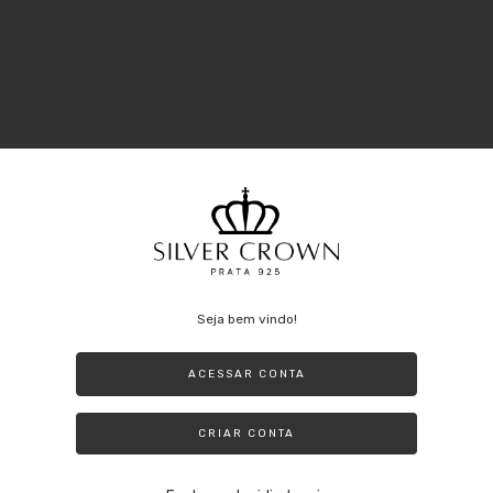
Seja bem vindo!
as em prata 925 no atacado para revendedoras e joalherias. Nosso
ACESSAR CONTA
modelos clássicos de jóias de qualidade.
CRIAR CONTA