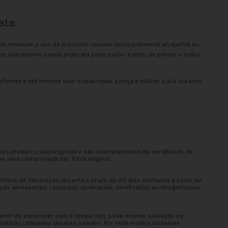
ata:
am envolver o uso de produtos nocivos (principalmente alvejante) ou
e que mesmo sendo prata ela pode oxidar e além de perder o brilho
rfumes e até mesmo suor o qual oxida a peça e utilizar a jóia durante
sos produtos são originais e são acompanhados do certificado de
ue será comprovado ser 100% original.
eitos de fabricação durante o prazo de 90 dias contados a partir da
peças amassadas, raspadas, quebradas, danificadas ou desgastadas
ecer de escurecer com o tempo sim, pode ocorrer oxidação se
méticos utilizados durante o banho. Por este motivo deixamos