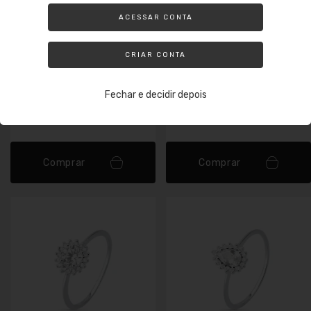
30
% OFF
ACESSAR CONTA
Anel de Prata Regulável
Colar de Prata Oval
Aberto Ponto de Luz
Cristal
CRIAR CONTA
Cristal
R$29,80
R$20,86
R$68,00
R$ 18,77
no pix
R$ 61,20
no pix
Fechar e decidir depois
R$0,63
de cashback
R$2,04
de cashback
Comprar
Comprar