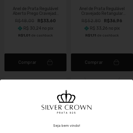
Anel de Prata Regulável
Anel de Prata Regulável
Aberto Prego Cravejado
Cravejado Retangular
Cristal
Cristal
R$48,00
R$33,60
R$52,80
R$36,96
R$ 30,24
no pix
R$ 33,26
no pix
R$1,01
de cashback
R$1,11
de cashback
Comprar
Comprar
Seja bem vindo!