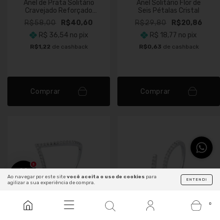
Anel de Prata Solitário
Anel Solitário Flor de
Cravejado Reforçado
Seis Pétalas Cristal
Princesa
R$58,00
R$40,60
R$29,80
R$20,86
R$ 36,54
no pix
R$ 18,77
no pix
R$1,22
de cashback
R$0,63
de cashback
Comprar
Comprar
3
Ao navegar por este site
você aceita o uso de cookies
para
ENTENDI
agilizar a sua experiência de compra.
0
30
% OFF
30
% OFF