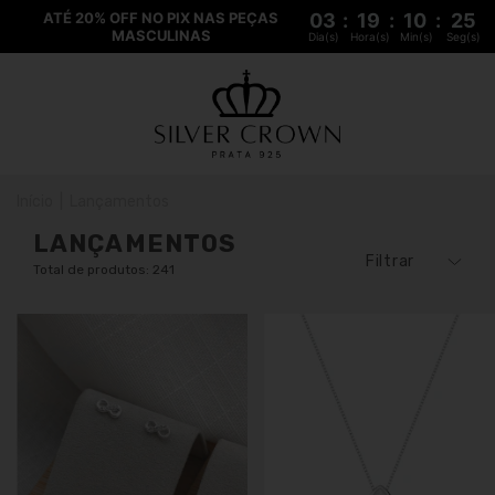
ATÉ 20% OFF NO PIX NAS PEÇAS
03
:
19
:
10
:
24
MASCULINAS
Dia(s)
Hora(s)
Min(s)
Seg(s)
Início
|
Lançamentos
LANÇAMENTOS
Filtrar
Total de produtos: 241